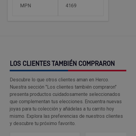
Tenazas
Outlet Material de riego
MPN
4169
Terrajas
Outlet Material eléctrico y Componentes
Tijeras
Outlet Mobiliario y almacenaje
Tornillos de banco y sargentos
Outlet Moldes y matricería
LOS CLIENTES TAMBIÉN COMPRARON
Outlet Muelles y mangos
Descubre lo que otros clientes aman en Herco.
Outlet Pinturas, barnices, recubrimientos
Nuestra sección "Los clientes también compraron"
presenta productos cuidadosamente seleccionados
Outlet Protección y vestuario
que complementan tus elecciones. Encuentra nuevas
joyas para tu colección y añádelas a tu carrito hoy
Outlet Rodamientos y cojinetes
mismo. Explora las preferencias de nuestros clientes
y descubre tu próximo favorito.
Outlet Ruedas