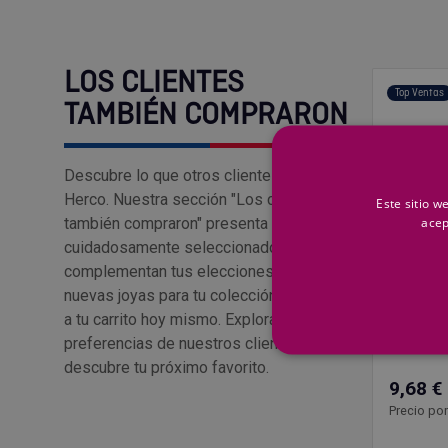
LOS CLIENTES
Top Ventas
TAMBIÉN COMPRARON
Descubre lo que otros clientes aman en
Herco. Nuestra sección "Los clientes
Este sitio w
acep
también compraron" presenta productos
cuidadosamente seleccionados que
complementan tus elecciones. Encuentra
nuevas joyas para tu colección y añádelas
a tu carrito hoy mismo. Explora las
HEPYC
preferencias de nuestros clientes y
Macho M
descubre tu próximo favorito.
9,68 €
Precio por