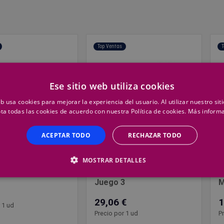
Top Ventas
T
Ese sitio web utiliza cookies
eb usa cookies para mejorar la experiencia del usuario. Al utilizar nuestro sit
ta todas las cookies de acuerdo con nuestra Política de cookies.
Más inform
ACEPTAR TODO
RECHAZAR TODO
MOSTRAR DETALLES
HEPYC
B
Macho Mano Hrf 06 X 1,00
H
ano 3º Hrf 06
Juego 3
M
29,06 €
1
 1 ud
Precio por 1 ud
P