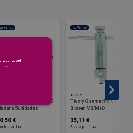
op Ventas
Top Ventas
io web, usted
ación
OSCH
TIVOLY
oja Sierra Calar T-111-C
Tivoly Giramacho Carraca
adera 5unidades
Blister M3/M10
0,50 €
25,11 €
recio por 1 ud
Precio por 1 ud