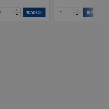
+
+
Añadir
Añadir
–
–