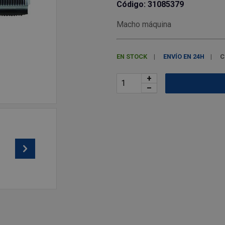
Código: 31085379
Macho máquina
EN STOCK
ENVÍO EN 24H
C
+
–