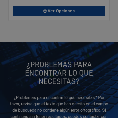
Tenazas
Outlet Material de riego
Ver Opciones
Terrajas
Outlet Material eléctrico y Componentes
Tijeras
Outlet Mobiliario y almacenaje
Tornillos de banco y sargentos
Outlet Moldes y matricería
Outlet Muelles y mangos
¿PROBLEMAS PARA
ENCONTRAR LO QUE
Outlet Pinturas, barnices, recubrimientos
NECESITAS?
Outlet Protección y vestuario
¿Problemas para encontrar lo que necesitas? Por
Outlet Rodamientos y cojinetes
favor, revisa que el texto que has escrito en el campo
de búsqueda no contiene algún error ortográfico. Si
Outlet Ruedas
continuas sin tener resultados, puedes contactar con