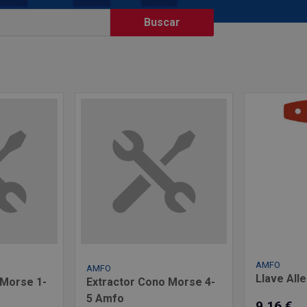
AMFO
AMFO
Llave All
 Morse 1-
Extractor Cono Morse 4-
5 Amfo
9,16 €