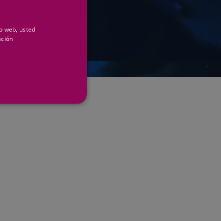
scrito en el campo de
contactar con Suministros
io web, usted
ación