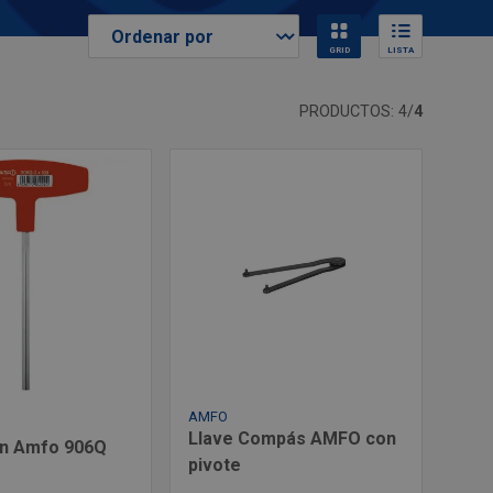
GRID
LISTA
PRODUCTOS: 4/
4
AMFO
Llave Compás AMFO con
en Amfo 906Q
pivote