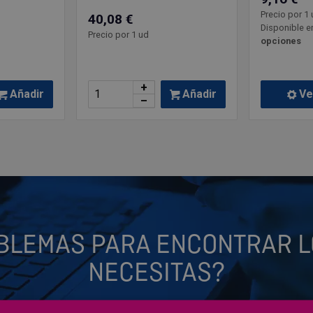
Precio por 1 
40,08 €
Disponible e
Precio por 1 ud
opciones
+
Añadir
Añadir
Ve
–
BLEMAS PARA ENCONTRAR L
NECESITAS?