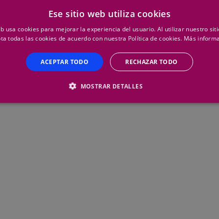
ntrar lo que necesitas? Por favor, revisa que el texto que has e
Ese sitio web utiliza cookies
ún error ortográfico. Si continuas sin tener resultados, puedes 
eb usa cookies para mejorar la experiencia del usuario. Al utilizar nuestro sit
Herco y te atenderemos en nuestro horario habitual.
ta todas las cookies de acuerdo con nuestra Política de cookies.
Más inform
ACEPTAR TODO
RECHAZAR TODO
MOSTRAR DETALLES