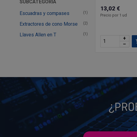
SUBCATEGORÍA
13,02 €
Escuadras y compases
(1)
Precio por 1 ud
Extractores de cono Morse
(2)
Llaves Allen en T
(1)
+
–
¿PRO