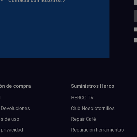
Contacta con nosotros
ón de compra
Suministros Herco
l
HERCO TV
 Devoluciones
Club Nosolotornillos
es de uso
Repair Café
 privacidad
Reparacion herramientas