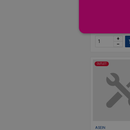
Juego-
9,09 €
Precio por 1 ud
+
–
OUTLET
ASEIN