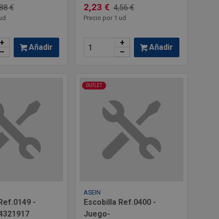
2,23 €
88 €
4,56 €
ud
Precio por 1 ud
+
+
Añadir
Añadir
–
–
OUTLET
ASEIN
Ref.0149 -
Escobilla Ref.0400 -
4321917
Juego-