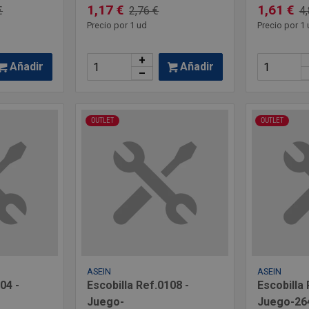
1,17 €
1,61 €
€
2,76 €
4,
Precio por 1 ud
Precio por 1 
+
Añadir
Añadir
–
OUTLET
OUTLET
ASEIN
ASEIN
04 -
Escobilla Ref.0108 -
Escobilla 
Juego-
Juego-26