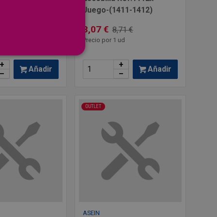
Juego-(1411-1412)
3,07 €
22 €
8,71 €
ud
Precio por 1 ud
+
+
Añadir
Añadir
–
–
OUTLET
ASEIN