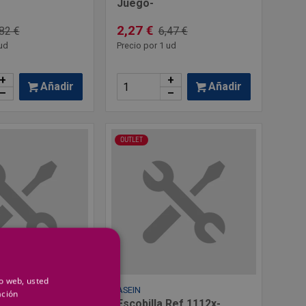
Juego-
2,27 €
82 €
6,47 €
ud
Precio por 1 ud
+
+
Añadir
Añadir
–
–
OUTLET
io web, usted
ASEIN
ación
Ref.1110 -
Escobilla Ref.1112x-