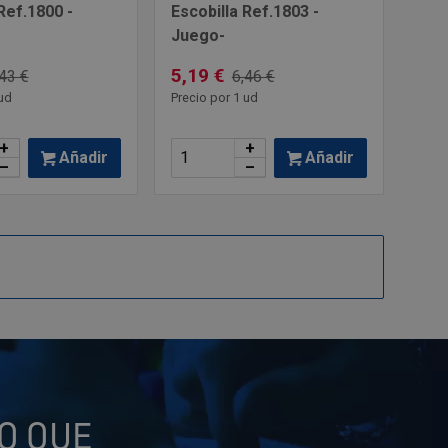
Ref.1800 -
Escobilla Ref.1803 -
Juego-
5,19 €
43 €
6,46 €
ud
Precio por 1 ud
+
+
Añadir
Añadir
–
–
O QUE