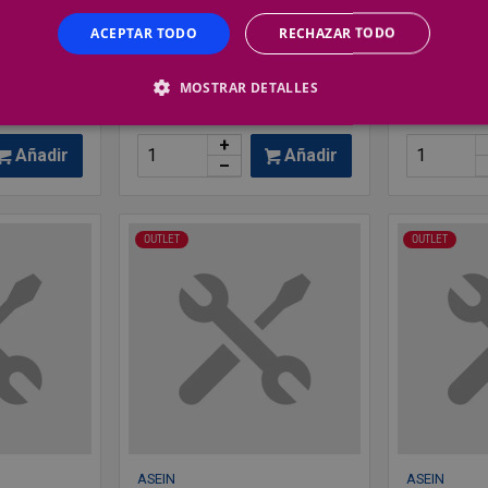
Juego-
Juego-
ACEPTAR TODO
RECHAZAR TODO
4,11 €
3,96 €
8,65 €
9,
MOSTRAR DETALLES
Precio por 1 ud
Precio por 1 
+
Añadir
Añadir
–
OUTLET
OUTLET
ASEIN
ASEIN