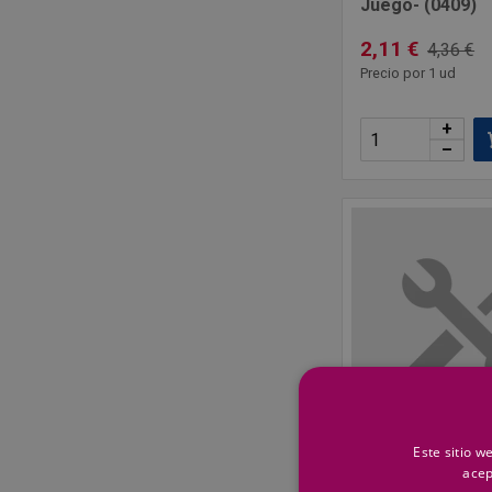
Juego- (0409)
2,11 €
4,36 €
Precio por 1 ud
+
–
Este sitio w
ASEIN
acep
Escobilla Ref.04