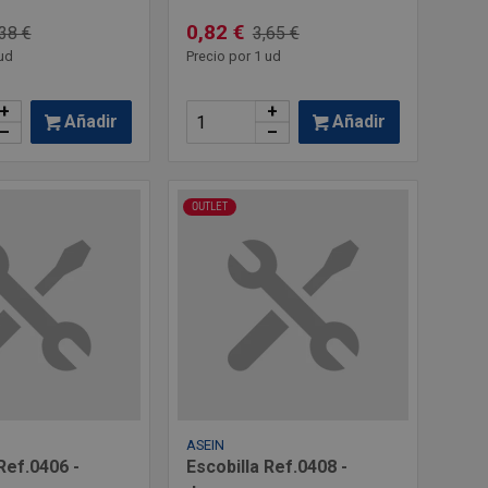
0,82 €
38 €
3,65 €
ud
Precio por 1 ud
+
+
Añadir
Añadir
–
–
OUTLET
ASEIN
Ref.0406 -
Escobilla Ref.0408 -