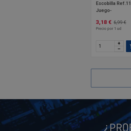
Escobilla Ref.11
Juego-
3,18 €
6,99 €
Precio por 1 ud
+
–
¿PRO