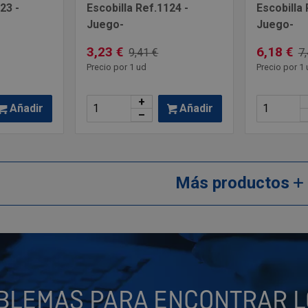
23 -
Escobilla Ref.1124 -
Escobilla 
Juego-
Juego-
3,23 €
6,18 €
9,41 €
7,
Precio por 1 ud
Precio por 1 
+
Añadir
Añadir
–
Más productos
BLEMAS PARA ENCONTRAR L