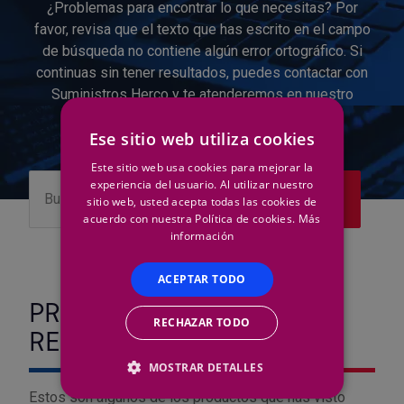
¿Problemas para encontrar lo que necesitas? Por
Outlet Sierras
favor, revisa que el texto que has escrito en el campo
de búsqueda no contiene algún error ortográfico. Si
Outlet Soldadura
continuas sin tener resultados, puedes contactar con
Suministros Herco y te atenderemos en nuestro
horario habitual.
Outlet Técnica de fluidos
Ese sitio web utiliza cookies
Outlet Tiradores y manillas
Este sitio web usa cookies para mejorar la
experiencia del usuario. Al utilizar nuestro
sitio web, usted acepta todas las cookies de
Outlet Tornilleria
acuerdo con nuestra Política de cookies.
Más
información
Outlet Transmisiones
ACEPTAR TODO
Outlet Utillajes y accesorios para maquinaria
PRODUCTOS VISTOS
RECHAZAR TODO
RECIENTEMENTE
Outlet Ventilación y calefacción
MOSTRAR DETALLES
Outlet Vestuario Laboral y Seguridad
Estos son algunos de los productos que has visto