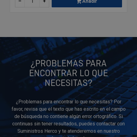
–
+
Añadir
Tenazas
Outlet Material de riego
Terrajas
Outlet Material eléctrico y Componentes
Tijeras
Outlet Mobiliario y almacenaje
Tornillos de banco y sargentos
Outlet Moldes y matricería
¿PROBLEMAS PARA
Outlet Muelles y mangos
ENCONTRAR LO QUE
NECESITAS?
Outlet Pinturas, barnices, recubrimientos
Outlet Protección y vestuario
¿Problemas para encontrar lo que necesitas? Por
favor, revisa que el texto que has escrito en el campo
Outlet Rodamientos y cojinetes
de búsqueda no contiene algún error ortográfico. Si
continuas sin tener resultados, puedes contactar con
Outlet Ruedas
Suministros Herco y te atenderemos en nuestro