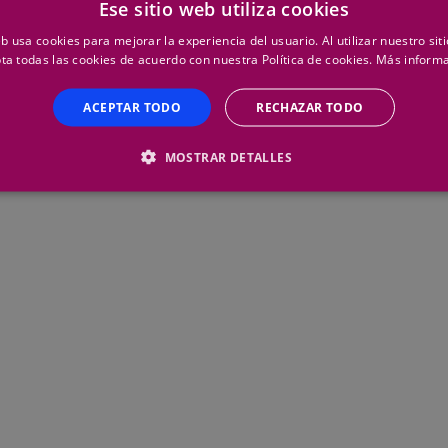
ún error ortográfico. Si continuas sin tener resultados, puedes 
Ese sitio web utiliza cookies
Herco y te atenderemos en nuestro horario habitual.
eb usa cookies para mejorar la experiencia del usuario. Al utilizar nuestro sit
ta todas las cookies de acuerdo con nuestra Política de cookies.
Más inform
ACEPTAR TODO
RECHAZAR TODO
MOSTRAR DETALLES