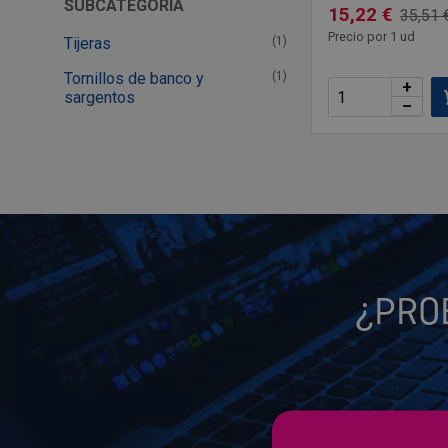
SUBCATEGORÍA
15,22 €
35,51 
Precio por 1 ud
Tijeras
(1)
Tornillos de banco y
(1)
+
sargentos
–
¿PRO
¿Problemas para enco