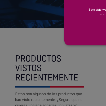
búsqueda no contiene alg
Este sitio w
acep
PRODUCTOS
VISTOS
RECIENTEMENTE
Estos son algunos de los productos que
has visto recientemente. ¿Seguro que no
quieres volver a echarles un vistazo?