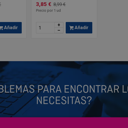
3,85 €
€
8,99 €
Precio por 1 ud
+
Añadir
Añadir
–
BLEMAS PARA ENCONTRAR L
NECESITAS?
ntrar lo que necesitas? Por favor, revisa que el texto que has e