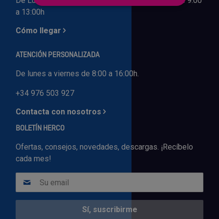
De Lunes a Viernes de 8:00 a 16:00h. Sábados de 9:00
a 13:00h
Outlet Sierras
Cómo llegar
Outlet Soldadura
ATENCIÓN PERSONALIZADA
Outlet Técnica de fluidos
De lunes a viernes de 8:00 a 16:00h.
Outlet Tiradores y manillas
+34 976 503 927
Contacta con nosotros
Outlet Tornilleria
BOLETÍN HERCO
Outlet Transmisiones
Ofertas, consejos, novedades, descargas. ¡Recíbelo
cada mes!
Outlet Utillajes y accesorios para maquinaria
Outlet Ventilación y calefacción
Outlet Vestuario Laboral y Seguridad