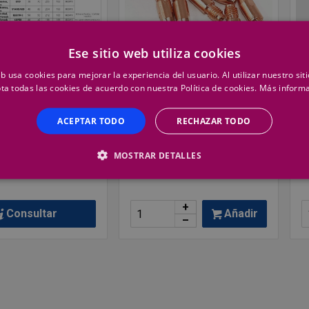
Ese sitio web utiliza cookies
eb usa cookies para mejorar la experiencia del usuario. Al utilizar nuestro sit
ta todas las cookies de acuerdo con nuestra Política de cookies.
Más inform
GENÉRICO
G
Rollo 50%
Boquilla P/Xm-25 1,2 M-6
B
0Gr
28mm
R
ACEPTAR TODO
RECHAZAR TODO
€
0,77 €
9
MOSTRAR DETALLES
 1 ud
Precio por 1 ud
P
+
Consultar
Añadir
–