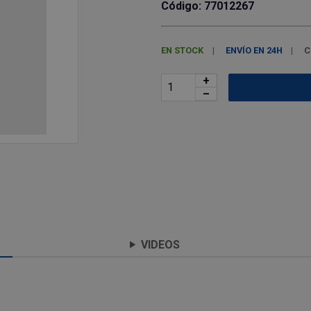
Código: 77012267
EN STOCK
ENVÍO EN 24H
C
+
–
VIDEOS