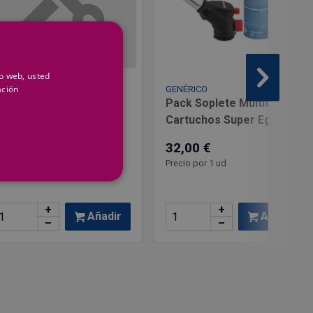
io web, usted
ación
ENÉRICO
GENÉRICO
líster (30U) Electricista
Pack Soplete Multifire+2
utilo 2,5 mm
Cartuchos Super Ego
,95 €
32,00 €
recio por 1 ud
Precio por 1 ud
+
+
Añadir
Añadir
–
–