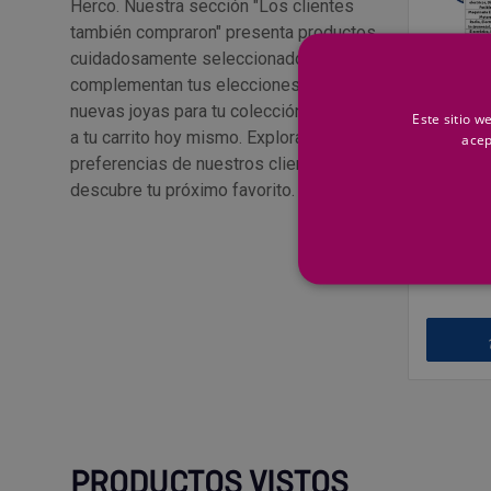
Herco. Nuestra sección "Los clientes
también compraron" presenta productos
cuidadosamente seleccionados que
complementan tus elecciones. Encuentra
nuevas joyas para tu colección y añádelas
Este sitio w
a tu carrito hoy mismo. Explora las
acep
FERDEX
Estaño 
preferencias de nuestros clientes y
1mm10
descubre tu próximo favorito.
15,43 
Precio por
PRODUCTOS VISTOS