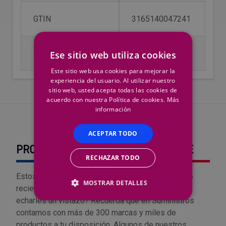
Outlet Sierras
GTIN
3165140047241
Outlet Soldadura
MPN
1608571056
Ese sitio web utiliza cookies
Outlet Técnica de fluidos
Este sitio web usa cookies para mejorar la
experiencia del usuario. Al utilizar nuestro
sitio web, usted acepta todas las cookies de
Outlet Tiradores y manillas
acuerdo con nuestra Política de cookies.
Más
información
Outlet Tornilleria
ACEPTAR TODO
Outlet Transmisiones
PRODUCTOS VISTOS RECIENTEMENTE
RECHAZAR TODO
Outlet Utillajes y accesorios para maquinaria
Estos son algunos de los productos que has visto
MOSTRAR DETALLES
recientemente. ¿Seguro que no quieres volver a
Outlet Ventilación y calefacción
echarles un vistazo? Recuerda que en Suministros
contamos con más de 300 marcas y miles de
Outlet Vestuario Laboral y Seguridad
productos a tu disposición. Algunos de nuestros