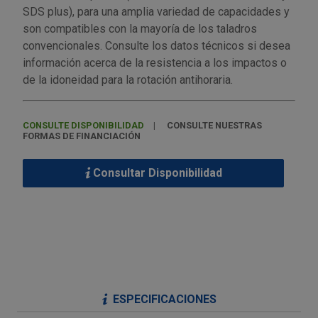
Palas, picos y azadas
Outlet Iluminación
Tuercas enjauladas
SDS plus), para una amplia variedad de capacidades y
Protección y vestuario
son compatibles con la mayoría de los taladros
Paletas albañil
Outlet Instrumentos de medición
Tuercas hexagonales DIN 934
convencionales. Consulte los datos técnicos si desea
Rodamientos y cojinetes
información acerca de la resistencia a los impactos o
Prensa terminales
Outlet Jardín y terraza
Varilla roscada
de la idoneidad para la rotación antihoraria.
Ruedas
Punta de trazar
Outlet Juntas, gomas y aislantes
CONSULTE DISPONIBILIDAD
CONSULTE NUESTRAS
Soldadura
FORMAS DE FINANCIACIÓN
Puntas de destornillador
Outlet Llaves ajustables
Técnica de fluidos
Consultar Disponibilidad
Rastrillos
Outlet Llaves Allen
Tornilleria
Remachadoras
Outlet Lubricante industrial
Transmisiones
Sierras
Outlet Mangueras y tubos
Utillajes y accesorios para maquinaria
Tases y sufrideras
Outlet Manipulación neumática
ESPECIFICACIONES
Ventilación y calefacción