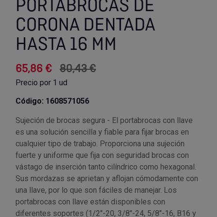
PORTABROCAS DE
CORONA DENTADA
Utensilios de cocina
Llaves de gancho
Topómetro
Manipulación neumática
Outlet Estanterías Industriales
Tornillos allen
HASTA 16 MM
Llaves de tubo
Material eléctrico y Componentes
Outlet Extractores de rodamientos
Tornillos de ojo
65,86 €
80,43 €
Llaves de vaso
Mobiliario y almacenaje
Outlet Ferreteria y cerrajeria
Tornillos hexagonales
Precio por 1 ud
Llaves dinamometrica
Moldes y matricería
Outlet Fresas para metal
Tornillos para chapa
Código: 1608571056
Sujeción de brocas segura - El portabrocas con llave
Llaves fijas planas
Muelles y mangos
Outlet Herramientas de corte
Tornillos para madera
es una solución sencilla y fiable para fijar brocas en
cualquier tipo de trabajo. Proporciona una sujeción
Martillos y mazas
OUTLET
Outlet Herramientas eléctricas y neumáticas
Tornillos para metal y acero
fuerte y uniforme que fija con seguridad brocas con
vástago de inserción tanto cilíndrico como hexagonal.
Mordazas
Outlet Herramientas manuales
Pinturas, barnices, recubrimientos
Tuercas almenadas DIN 935
Sus mordazas se aprietan y aflojan cómodamente con
una llave, por lo que son fáciles de manejar. Los
Palancas
Outlet Higiene y limpieza
Protección contra inundaciones y
Tuercas autoblocantes DIN 985
portabrocas con llave están disponibles con
control de aguas
diferentes soportes (1/2"-20, 3/8"-24, 5/8"-16, B16 y