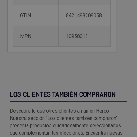
Tenazas
Outlet Material de riego
GTIN
8421498209058
Terrajas
Outlet Material eléctrico y Componentes
MPN
10958013
Tijeras
Outlet Mobiliario y almacenaje
Tornillos de banco y sargentos
Outlet Moldes y matricería
Outlet Muelles y mangos
Outlet Pinturas, barnices, recubrimientos
LOS CLIENTES TAMBIÉN COMPRARON
Outlet Protección y vestuario
Descubre lo que otros clientes aman en Herco.
Outlet Rodamientos y cojinetes
Nuestra sección "Los clientes también compraron"
presenta productos cuidadosamente seleccionados
Outlet Ruedas
que complementan tus elecciones. Encuentra nuevas