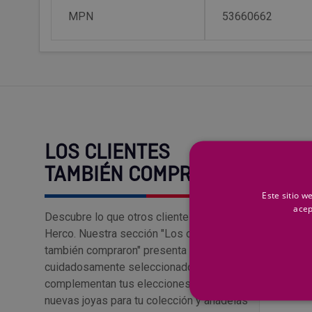
MPN
53660662
LOS CLIENTES
Top Ventas
TAMBIÉN COMPRARON
Este sitio w
acep
Descubre lo que otros clientes aman en
Herco. Nuestra sección "Los clientes
también compraron" presenta productos
cuidadosamente seleccionados que
complementan tus elecciones. Encuentra
nuevas joyas para tu colección y añádelas