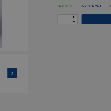
EN STOCK
ENVÍO EN 24H
C
+
–