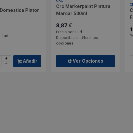
CRC
C
Crc Markerpaint Pintura
Domestica Pintor
C
Marcar 500ml
F
8,87 €
1
Precio por 1 ud
 1 ud
P
Disponible en diferentes
opciones
+
Añadir
Ver Opciones
–