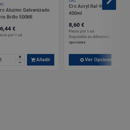
CRC
RC
Crc Acryl Ral-9005 Negro
rc Aluzinc Galvanizado
400ml
rio Brillo 500Ml
8,60 €
6,44 €
Precio por 1 ud
recio por 1 ud
Disponible en diferentes
opciones
+
Añadir
Ver Opciones
–