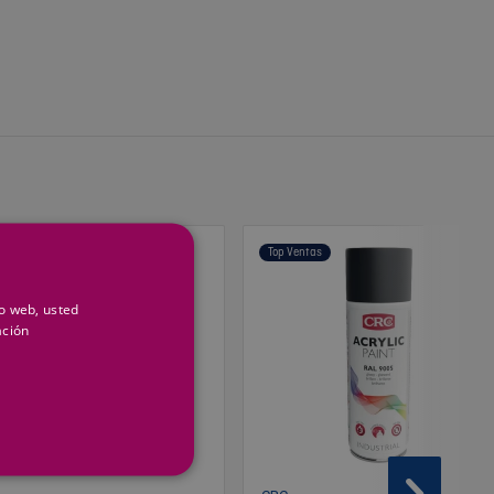
op Ventas
Top Ventas
io web, usted
ación