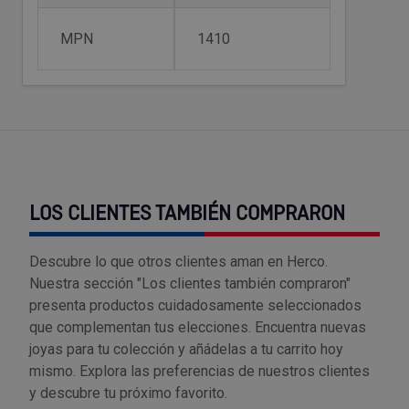
Tenazas
Outlet Material de riego
MPN
1410
Terrajas
Outlet Material eléctrico y Componentes
Tijeras
Outlet Mobiliario y almacenaje
Tornillos de banco y sargentos
Outlet Moldes y matricería
Outlet Muelles y mangos
LOS CLIENTES TAMBIÉN COMPRARON
Outlet Pinturas, barnices, recubrimientos
Descubre lo que otros clientes aman en Herco.
Nuestra sección "Los clientes también compraron"
Outlet Protección y vestuario
presenta productos cuidadosamente seleccionados
que complementan tus elecciones. Encuentra nuevas
Outlet Rodamientos y cojinetes
joyas para tu colección y añádelas a tu carrito hoy
mismo. Explora las preferencias de nuestros clientes
Outlet Ruedas
y descubre tu próximo favorito.