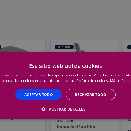
Top Ventas
T
Ese sitio web utiliza cookies
eb usa cookies para mejorar la experiencia del usuario. Al utilizar nuestro sit
ta todas las cookies de acuerdo con nuestra Política de cookies.
Más inform
ACEPTAR TODO
RECHAZAR TODO
MOSTRAR DETALLES
O
G
STANLEY ENGINEERED
Hexagonal 5.D 934
A
FASTENING
o
Remache Pop Flor