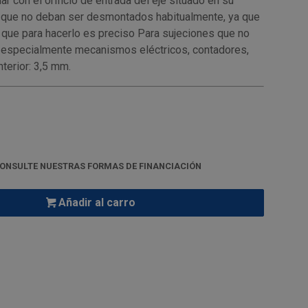
r con el orificio de entrada del eje situado en su
s que no deban ser desmontados habitualmente, ya que
 que para hacerlo es preciso Para sujeciones que no
 especialmente mecanismos eléctricos, contadores,
terior: 3,5 mm.
ONSULTE NUESTRAS FORMAS DE FINANCIACIÓN
Añadir al carro