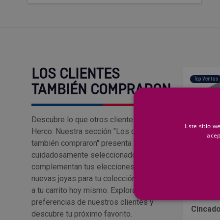
LOS CLIENTES
Top Ventas
TAMBIÉN COMPRARON
Descubre lo que otros clientes aman en
Este sitio w
Herco. Nuestra sección "Los clientes
acep
también compraron" presenta productos
cuidadosamente seleccionados que
complementan tus elecciones. Encuentra
nuevas joyas para tu colección y añádelas
GENÉRIC
a tu carrito hoy mismo. Explora las
Tuerca 
preferencias de nuestros clientes y
Cincad
descubre tu próximo favorito.