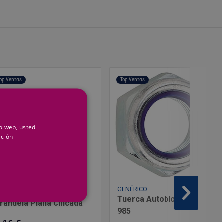
op Ventas
Top Ventas
io web, usted
ación
GENÉRICO
ENÉRICO
Tuerca Autoblocante 8-G
randela Plana Cincada
985