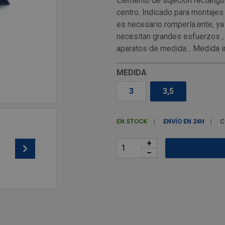
Elemento de sujeción rectangula
centro. Indicado para montaje
es necesario romperla.ente, ya
necesitan grandes esfuerzos ,
aparatos de medida... Medida in
MEDIDA
3
3,5
EN STOCK
ENVÍO EN 24H
C
+
–