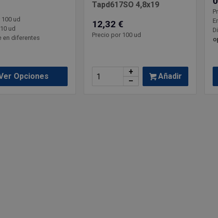
0
Tapd617SO 4,8x19
P
r 100 ud
E
12,32 €
 10 ud
D
Precio por 100 ud
 en diferentes
o
+
Añadir
Ver Opciones
–