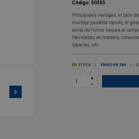
Código: 50355
Principales ventajas: el taco 
montaje pasante rápido, al golp
ancla de forma segura al compo
fabricadas en madera, conexión
tuberías, etc.
EN STOCK
ENVÍO EN 24H
C
+
–