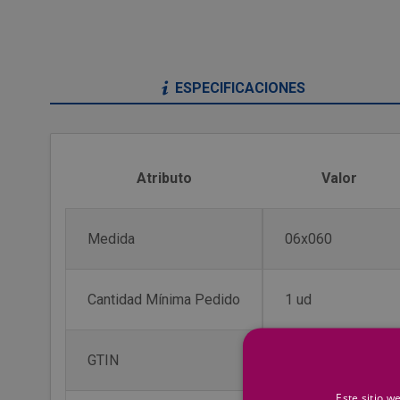
ESPECIFICACIONES
Atributo
Valor
Medida
06x060
Cantidad Mínima Pedido
1 ud
GTIN
4006209503553
Este sitio w