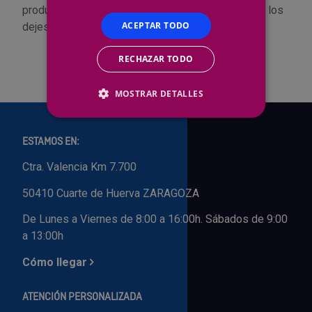
productos están en oferta por tiempo limitado, ¡no los
Outlet Sierras
ACEPTAR TODO
dejes escapar!
Outlet Soldadura
RECHAZAR TODO
Outlet Técnica de fluidos
MOSTRAR DETALLES
Outlet Tiradores y manillas
ESTAMOS EN:
Outlet Tornilleria
Ctra. Valencia Km 7.700
50410 Cuarte de Huerva ZARAGOZA
Outlet Transmisiones
De Lunes a Viernes de 8:00 a 16:00h. Sábados de 9:00
Outlet Utillajes y accesorios para maquinaria
a 13:00h
Cómo llegar
Outlet Ventilación y calefacción
ATENCIÓN PERSONALIZADA
Outlet Vestuario Laboral y Seguridad