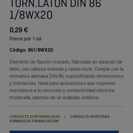
TORN.LATON DIN 86
1/8WX20
Utensilios de cocina
Llaves de gancho
Topómetro
Manipulación neumática
Outlet Estanterías Industriales
Tornillos allen
Llaves de tubo
Material eléctrico y Componentes
Outlet Extractores de rodamientos
Tornillos de ojo
0,29 €
Precio por 1 ud
Llaves de vaso
Mobiliario y almacenaje
Outlet Ferreteria y cerrajeria
Tornillos hexagonales
Código: 861/8WX20
Llaves dinamometrica
Moldes y matricería
Outlet Fresas para metal
Tornillos para chapa
Elemento de fijación roscado, fabricado en aleación de
latón, con cabeza redonda y ranura recta. Cumple con la
Llaves fijas planas
Muelles y mangos
Outlet Herramientas de corte
Tornillos para madera
normativa alemana DIN 86, especificando dimensiones
y tolerancias. Ideal para aplicaciones que requieren
Martillos y mazas
OUTLET
Outlet Herramientas eléctricas y neumáticas
Tornillos para metal y acero
resistencia a la corrosión y conductividad eléctrica
moderada, además de un acabado estético.
Mordazas
Outlet Herramientas manuales
Pinturas, barnices, recubrimientos
Tuercas almenadas DIN 935
CONSULTE DISPONIBILIDAD
CONSULTE NUESTRAS
Palancas
Outlet Higiene y limpieza
Protección contra inundaciones y
Tuercas autoblocantes DIN 985
FORMAS DE FINANCIACIÓN
control de aguas