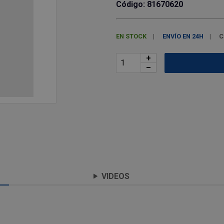
Código: 81670620
EN STOCK
ENVÍO EN 24H
C
+
–
VIDEOS