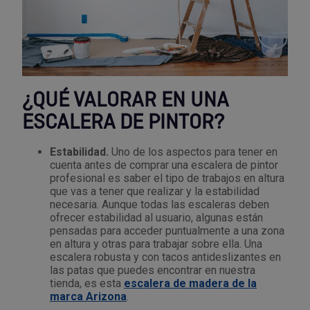
Palas, picos y azadas
Outlet Iluminación
Tuercas enjauladas
Protección y vestuario
Paletas albañil
Outlet Instrumentos de medición
Tuercas hexagonales DIN 934
Rodamientos y cojinetes
Prensa terminales
Outlet Jardín y terraza
Varilla roscada
Ruedas
¿QUÉ VALORAR EN UNA
Punta de trazar
Outlet Juntas, gomas y aislantes
ESCALERA DE PINTOR?
Soldadura
Puntas de destornillador
Outlet Llaves ajustables
Estabilidad.
Uno de los aspectos para tener en
Técnica de fluidos
cuenta antes de comprar una escalera de pintor
profesional es saber el tipo de trabajos en altura
Rastrillos
Outlet Llaves Allen
que vas a tener que realizar y la estabilidad
Tornilleria
necesaria. Aunque todas las escaleras deben
Remachadoras
Outlet Lubricante industrial
ofrecer estabilidad al usuario, algunas están
pensadas para acceder puntualmente a una zona
Transmisiones
en altura y otras para trabajar sobre ella. Una
Sierras
Outlet Mangueras y tubos
escalera robusta y con tacos antideslizantes en
Utillajes y accesorios para maquinaria
las patas que puedes encontrar en nuestra
tienda, es esta
escalera de madera de la
Tases y sufrideras
Outlet Manipulación neumática
marca Arizona
.
Ventilación y calefacción