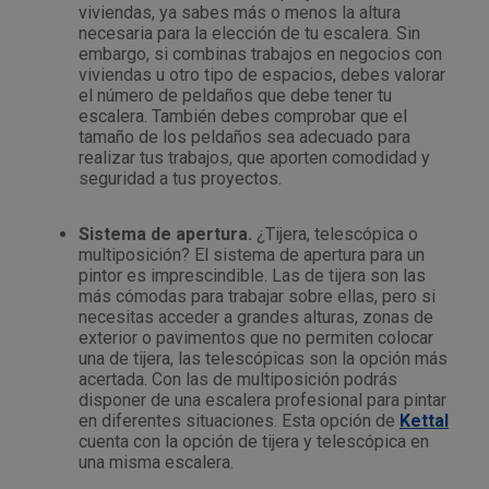
viviendas, ya sabes más o menos la altura
Outlet Sierras
necesaria para la elección de tu escalera. Sin
embargo, si combinas trabajos en negocios con
viviendas u otro tipo de espacios, debes valorar
Outlet Soldadura
el número de peldaños que debe tener tu
escalera. También debes comprobar que el
tamaño de los peldaños sea adecuado para
Outlet Técnica de fluidos
realizar tus trabajos, que aporten comodidad y
seguridad a tus proyectos.
Outlet Tiradores y manillas
Sistema de apertura.
¿Tijera, telescópica o
Outlet Tornilleria
multiposición? El sistema de apertura para un
pintor es imprescindible. Las de tijera son las
más cómodas para trabajar sobre ellas, pero si
Outlet Transmisiones
necesitas acceder a grandes alturas, zonas de
exterior o pavimentos que no permiten colocar
una de tijera, las telescópicas son la opción más
Outlet Utillajes y accesorios para maquinaria
acertada. Con las de multiposición podrás
disponer de una escalera profesional para pintar
en diferentes situaciones. Esta opción de
Kettal
Outlet Ventilación y calefacción
cuenta con la opción de tijera y telescópica en
una misma escalera.
Outlet Vestuario Laboral y Seguridad