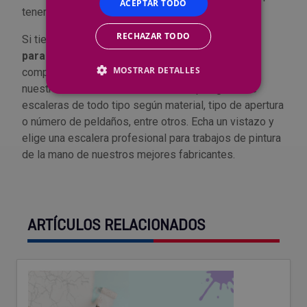
ACEPTAR TODO
tener una solución robusta y segura.
RECHAZAR TODO
Si tienes cualquier duda sobre la
mejor escalera
para tus trabajos
, puedes contactarnos sin
MOSTRAR DETALLES
compromiso y te ayudaremos en tu elección. En
nuestra tienda contamos con una amplia gama de
escaleras de todo tipo según material, tipo de apertura
o número de peldaños, entre otros. Echa un vistazo y
elige una escalera profesional para trabajos de pintura
de la mano de nuestros mejores fabricantes.
ARTÍCULOS RELACIONADOS