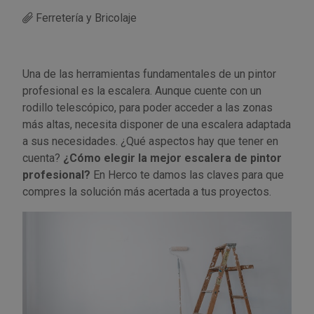
Ferretería y Bricolaje
Utensilios de cocina
Llaves de gancho
Topómetro
Manipulación neumática
Outlet Estanterías Industriales
Tornillos allen
Llaves de tubo
Material eléctrico y Componentes
Outlet Extractores de rodamientos
Tornillos de ojo
Una de las herramientas fundamentales de un pintor
profesional es la escalera. Aunque cuente con un
Llaves de vaso
Mobiliario y almacenaje
Outlet Ferreteria y cerrajeria
Tornillos hexagonales
rodillo telescópico, para poder acceder a las zonas
más altas, necesita disponer de una escalera adaptada
Llaves dinamometrica
Moldes y matricería
Outlet Fresas para metal
Tornillos para chapa
a sus necesidades. ¿Qué aspectos hay que tener en
cuenta?
¿Cómo elegir la mejor escalera de pintor
profesional?
En Herco te damos las claves para que
Llaves fijas planas
Muelles y mangos
Outlet Herramientas de corte
Tornillos para madera
compres la solución más acertada a tus proyectos.
Martillos y mazas
OUTLET
Outlet Herramientas eléctricas y neumáticas
Tornillos para metal y acero
Mordazas
Outlet Herramientas manuales
Pinturas, barnices, recubrimientos
Tuercas almenadas DIN 935
Palancas
Outlet Higiene y limpieza
Protección contra inundaciones y
Tuercas autoblocantes DIN 985
control de aguas