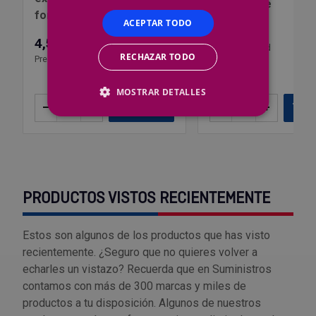
Fibra Verde
formato ancho
ACEPTAR TODO
2,23 €
4,50 €
Precio por 1 ud
RECHAZAR TODO
Precio por 1 ud
MOSTRAR DETALLES
–
+
Añadir
–
+
Añ
PRODUCTOS VISTOS RECIENTEMENTE
Estos son algunos de los productos que has visto
recientemente. ¿Seguro que no quieres volver a
echarles un vistazo? Recuerda que en Suministros
contamos con más de 300 marcas y miles de
productos a tu disposición. Algunos de nuestros