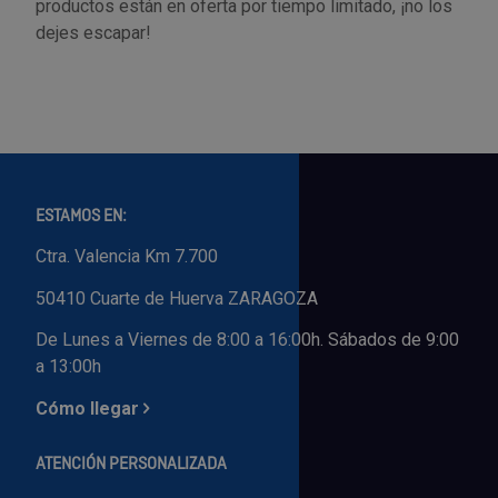
productos están en oferta por tiempo limitado, ¡no los
dejes escapar!
ESTAMOS EN:
Ctra. Valencia Km 7.700
50410 Cuarte de Huerva ZARAGOZA
De Lunes a Viernes de 8:00 a 16:00h. Sábados de 9:00
a 13:00h
Cómo llegar
ATENCIÓN PERSONALIZADA