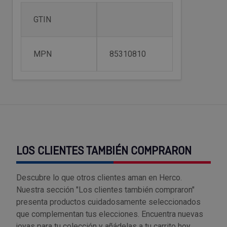
Tenazas
Outlet Material de riego
GTIN
Terrajas
Outlet Material eléctrico y Componentes
MPN
85310810
Tijeras
Outlet Mobiliario y almacenaje
Tornillos de banco y sargentos
Outlet Moldes y matricería
Outlet Muelles y mangos
Outlet Pinturas, barnices, recubrimientos
LOS CLIENTES TAMBIÉN COMPRARON
Outlet Protección y vestuario
Descubre lo que otros clientes aman en Herco.
Outlet Rodamientos y cojinetes
Nuestra sección "Los clientes también compraron"
presenta productos cuidadosamente seleccionados
que complementan tus elecciones. Encuentra nuevas
Outlet Ruedas
joyas para tu colección y añádelas a tu carrito hoy