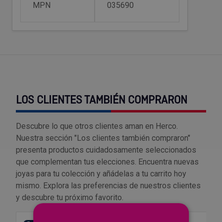
MPN
035690
Outlet Sierras
Outlet Soldadura
Outlet Técnica de fluidos
Outlet Tiradores y manillas
LOS CLIENTES TAMBIÉN COMPRARON
Outlet Tornilleria
Descubre lo que otros clientes aman en Herco.
Nuestra sección "Los clientes también compraron"
Outlet Transmisiones
presenta productos cuidadosamente seleccionados
que complementan tus elecciones. Encuentra nuevas
Outlet Utillajes y accesorios para maquinaria
joyas para tu colección y añádelas a tu carrito hoy
mismo. Explora las preferencias de nuestros clientes
Outlet Ventilación y calefacción
y descubre tu próximo favorito.
Outlet Vestuario Laboral y Seguridad