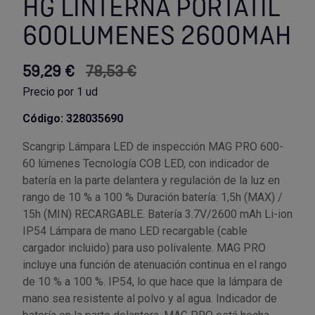
HG LINTERNA PORTÁTIL
600LUMENES 2600MAH
Utensilios de cocina
Llaves de gancho
Topómetro
Manipulación neumática
Outlet Estanterías Industriales
Tornillos allen
Llaves de tubo
Material eléctrico y Componentes
Outlet Extractores de rodamientos
Tornillos de ojo
59,29 €
78,53 €
Precio por 1 ud
Llaves de vaso
Mobiliario y almacenaje
Outlet Ferreteria y cerrajeria
Tornillos hexagonales
Código: 328035690
Llaves dinamometrica
Moldes y matricería
Outlet Fresas para metal
Tornillos para chapa
Scangrip Lámpara LED de inspección MAG PRO 600-
60 lúmenes Tecnología COB LED, con indicador de
Llaves fijas planas
Muelles y mangos
Outlet Herramientas de corte
Tornillos para madera
batería en la parte delantera y regulación de la luz en
rango de 10 % a 100 % Duración batería: 1,5h (MAX) /
Martillos y mazas
OUTLET
Outlet Herramientas eléctricas y neumáticas
Tornillos para metal y acero
15h (MIN) RECARGABLE. Batería 3.7V/2600 mAh Li-ion
IP54 Lámpara de mano LED recargable (cable
Mordazas
Outlet Herramientas manuales
Pinturas, barnices, recubrimientos
Tuercas almenadas DIN 935
cargador incluido) para uso polivalente. MAG PRO
incluye una función de atenuación continua en el rango
de 10 % a 100 %. IP54, lo que hace que la lámpara de
Palancas
Outlet Higiene y limpieza
Protección contra inundaciones y
Tuercas autoblocantes DIN 985
mano sea resistente al polvo y al agua. Indicador de
control de aguas