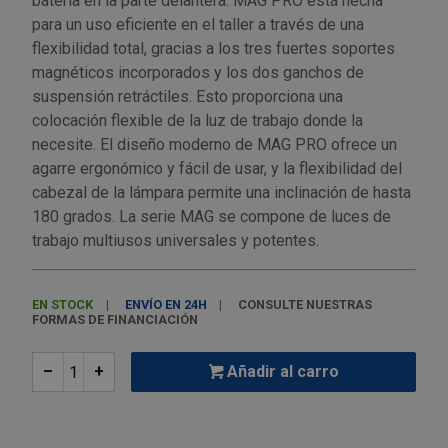
batería en la parte delantera. MAG PRO está hecha
Palas, picos y azadas
Outlet Iluminación
Tuercas enjauladas
para un uso eficiente en el taller a través de una
Protección y vestuario
flexibilidad total, gracias a los tres fuertes soportes
Paletas albañil
Outlet Instrumentos de medición
Tuercas hexagonales DIN 934
magnéticos incorporados y los dos ganchos de
Rodamientos y cojinetes
suspensión retráctiles. Esto proporciona una
Prensa terminales
Outlet Jardín y terraza
Varilla roscada
colocación flexible de la luz de trabajo donde la
Ruedas
necesite. El diseño moderno de MAG PRO ofrece un
Punta de trazar
Outlet Juntas, gomas y aislantes
agarre ergonómico y fácil de usar, y la flexibilidad del
Soldadura
cabezal de la lámpara permite una inclinación de hasta
Puntas de destornillador
Outlet Llaves ajustables
180 grados. La serie MAG se compone de luces de
Técnica de fluidos
trabajo multiusos universales y potentes.
Rastrillos
Outlet Llaves Allen
Tornilleria
EN STOCK
ENVÍO EN 24H
CONSULTE NUESTRAS
Remachadoras
Outlet Lubricante industrial
FORMAS DE FINANCIACIÓN
Transmisiones
Sierras
Outlet Mangueras y tubos
–
+
Añadir al carro
Utillajes y accesorios para maquinaria
Tases y sufrideras
Outlet Manipulación neumática
Ventilación y calefacción