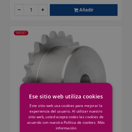
–
+
Añadir
OUTLET
Ese sitio web utiliza cookies
Este sitio web usa cookies para mejorar la
experiencia del usuario. Al utilizar nuestro
sitio web, usted acepta todas las cookies de
acuerdo con nuestra Política de cookies.
Más
información