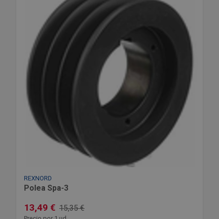
REXNORD
Polea Spa-3
13,49 €
15,35 €
Precio por 1 ud