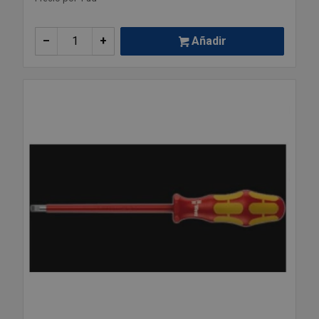
–
+
Añadir