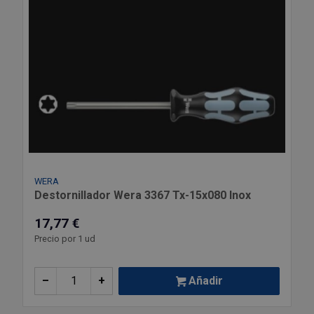
WERA
Destornillador Wera 3367 Tx-15x080 Inox
17,77 €
Precio por 1 ud
–
+
Añadir