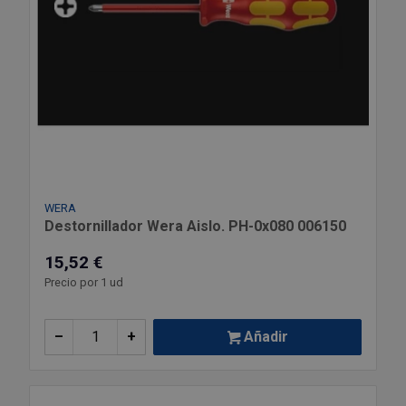
WERA
Destornillador Wera Aislo. PH-0x080 006150
15,52 €
Precio por 1 ud
–
+
Añadir