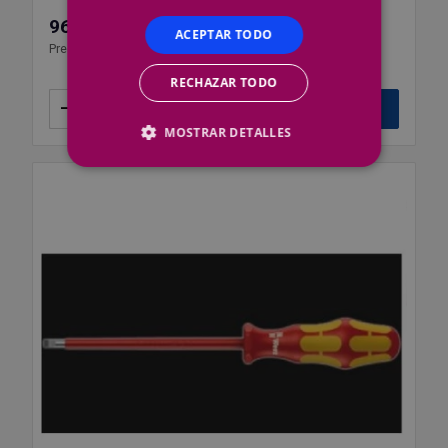
96,42 €
ACEPTAR TODO
Precio por 1 ud
RECHAZAR TODO
–
+
Añadir
MOSTRAR DETALLES