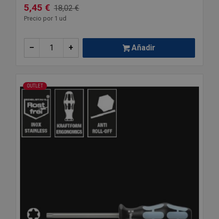
5,45 €
18,02 €
Precio por 1 ud
–
+
Añadir
OUTLET