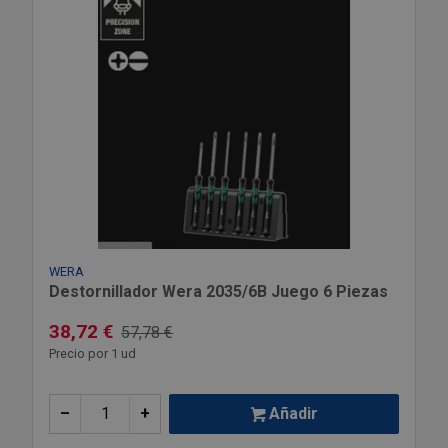
WERA
Destornillador Wera 2035/6B Juego 6 Piezas
38,72 €
57,78 €
Precio por 1 ud
–
+
Añadir