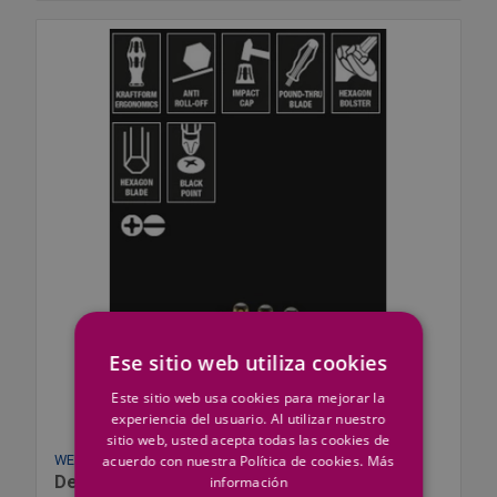
Ese sitio web utiliza cookies
Este sitio web usa cookies para mejorar la
experiencia del usuario. Al utilizar nuestro
sitio web, usted acepta todas las cookies de
WERA
acuerdo con nuestra Política de cookies.
Más
Destornillador Wera 932/6 Juego 6 Piezas
información