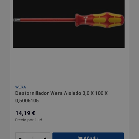
WERA
Destornillador Wera Aislado 3,0 X 100 X
0,5006105
14,19 €
Precio por 1 ud
–
+
Añadir