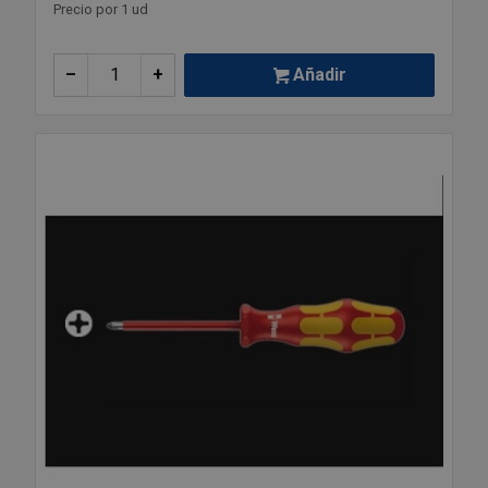
Precio por 1 ud
–
+
Añadir