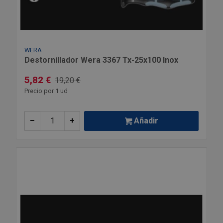
WERA
Destornillador Wera 3367 Tx-25x100 Inox
5,82 €
19,20 €
Precio por 1 ud
–
+
Añadir