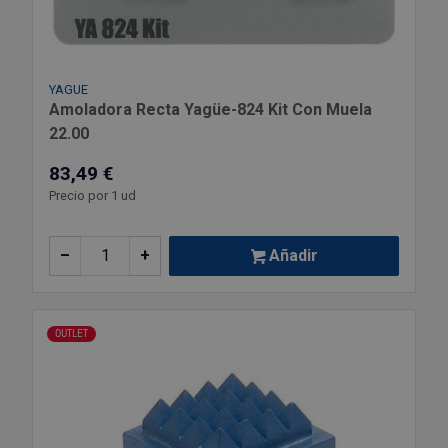
YAGUE
Amoladora Recta Yagüe-824 Kit Con Muela
22.00
83,49 €
Precio por 1 ud
–
+
Añadir
OUTLET