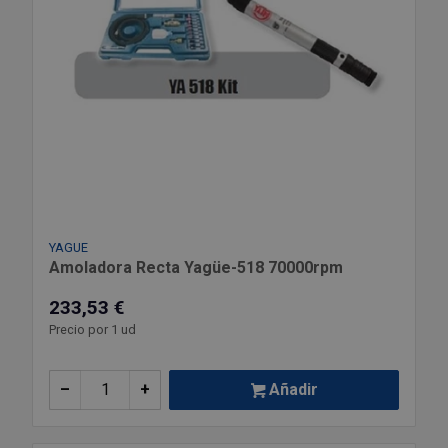
YAGUE
Amoladora Recta Yagüe-518 70000rpm
233,53 €
Precio por 1 ud
–
+
Añadir