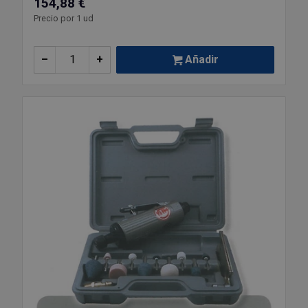
154,88 €
Precio por 1 ud
–
+
Añadir