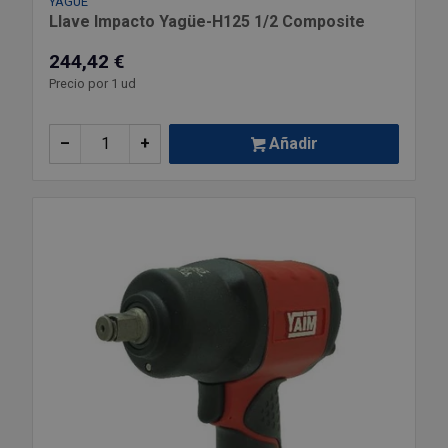
YAGUE
Llave Impacto Yagüe-H125 1/2 Composite
244,42 €
Precio por 1 ud
–
+
Añadir