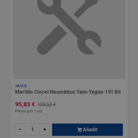
YAGUE
Martillo Cincel Neumático Yaim Yagüe-191 Kit
95,83 €
135,52 €
Precio por 1 ud
–
+
Añadir