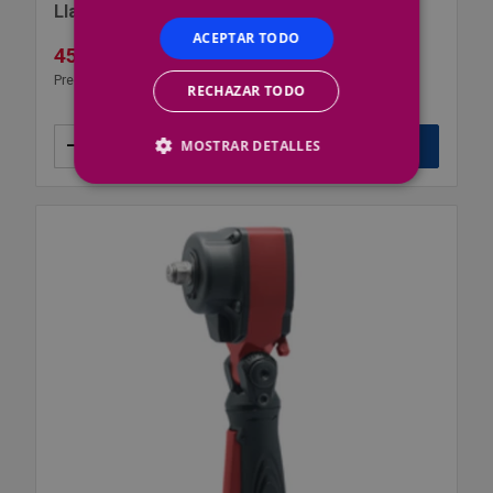
Llave Impacto Yagüe-B-1926 1/2"Kit 19,2v
ACEPTAR TODO
452,24 €
526,35 €
Precio por 1 ud
RECHAZAR TODO
–
+
Añadir
MOSTRAR DETALLES