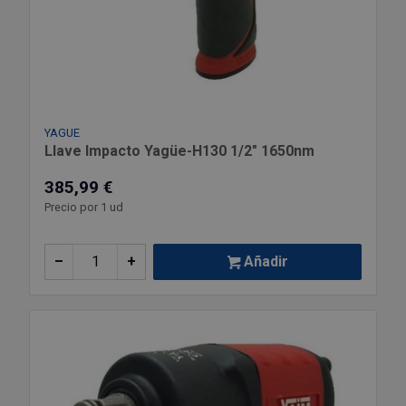
YAGUE
Llave Impacto Yagüe-H130 1/2" 1650nm
385,99 €
Precio por 1 ud
–
+
Añadir