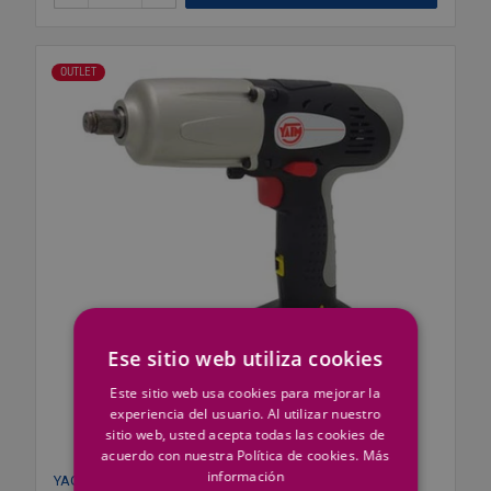
OUTLET
Ese sitio web utiliza cookies
Este sitio web usa cookies para mejorar la
experiencia del usuario. Al utilizar nuestro
sitio web, usted acepta todas las cookies de
acuerdo con nuestra Política de cookies.
Más
información
YAGUE