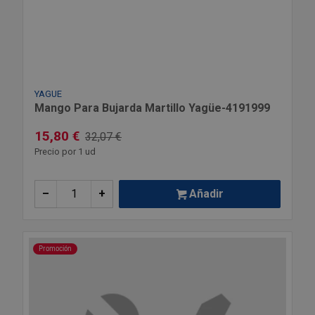
YAGUE
Mango Para Bujarda Martillo Yagüe-4191999
15,80 €
32,07 €
Precio por 1 ud
–
+
Añadir
Promoción