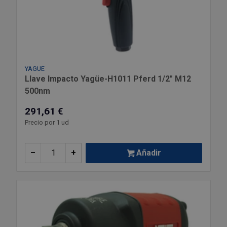
YAGUE
Llave Impacto Yagüe-H1011 Pferd 1/2" M12
500nm
291,61 €
Precio por 1 ud
–
+
Añadir