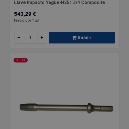
Llave Impacto Yagüe-H251 3/4 Composite
543,29 €
Precio por 1 ud
–
+
Añadir
OUTLET