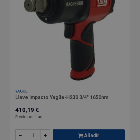
YAGUE
Llave Impacto Yagüe-H230 3/4" 1650nm
410,19 €
Precio por 1 ud
–
+
Añadir