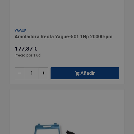
Outlet Sierras
Outlet Soldadura
YAGUE
Amoladora Recta Yagüe-501 1Hp 20000rpm
Outlet Técnica de fluidos
177,87 €
Outlet Tiradores y manillas
Precio por 1 ud
Outlet Tornilleria
–
+
Añadir
Outlet Transmisiones
Outlet Utillajes y accesorios para maquinaria
Outlet Ventilación y calefacción
Outlet Vestuario Laboral y Seguridad