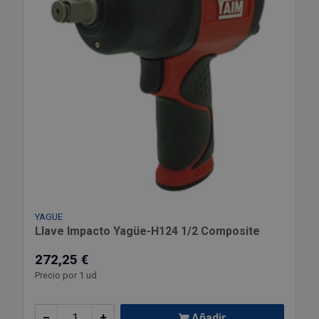
YAGUE
Llave Impacto Yagüe-H124 1/2 Composite
272,25 €
Precio por 1 ud
–
+
Añadir