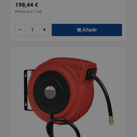
198,44 €
Precio por 1 ud
–
+
Añadir