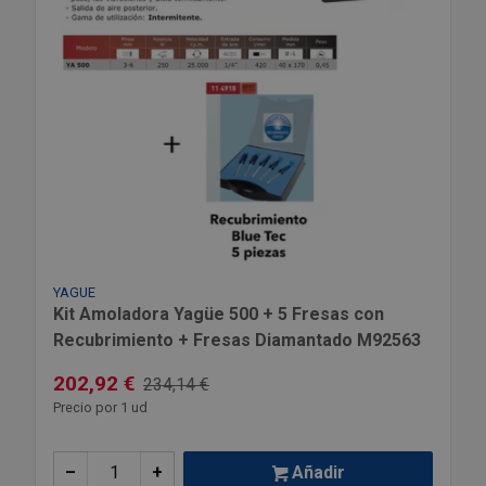
YAGUE
Kit Amoladora Yagüe 500 + 5 Fresas con
Recubrimiento + Fresas Diamantado M92563
202,92 €
234,14 €
Precio por 1 ud
–
+
Añadir