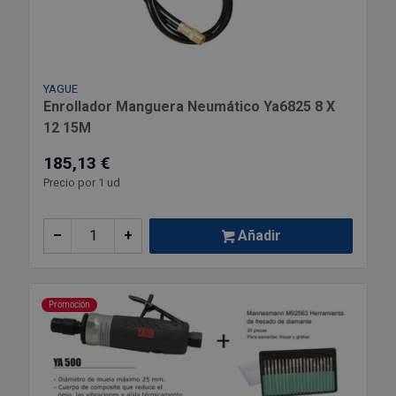
YAGUE
Enrollador Manguera Neumático Ya6825 8 X
12 15M
185,13 €
Precio por 1 ud
–
+
Añadir
Promoción