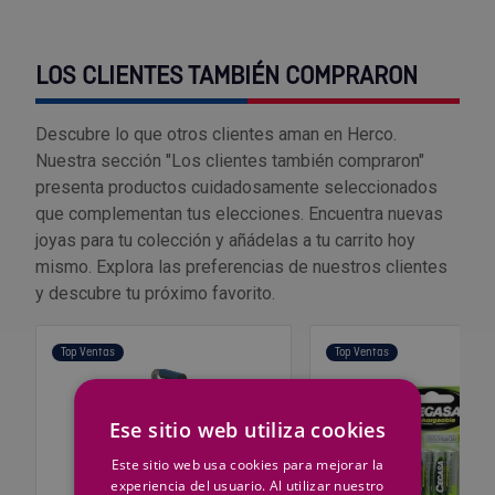
Outlet Sierras
LOS CLIENTES TAMBIÉN COMPRARON
Outlet Soldadura
Descubre lo que otros clientes aman en Herco.
Outlet Técnica de fluidos
Nuestra sección "Los clientes también compraron"
presenta productos cuidadosamente seleccionados
Outlet Tiradores y manillas
que complementan tus elecciones. Encuentra nuevas
joyas para tu colección y añádelas a tu carrito hoy
Outlet Tornilleria
mismo. Explora las preferencias de nuestros clientes
y descubre tu próximo favorito.
Outlet Transmisiones
Top Ventas
Top Ventas
Outlet Utillajes y accesorios para maquinaria
Outlet Ventilación y calefacción
Ese sitio web utiliza cookies
Este sitio web usa cookies para mejorar la
Outlet Vestuario Laboral y Seguridad
experiencia del usuario. Al utilizar nuestro