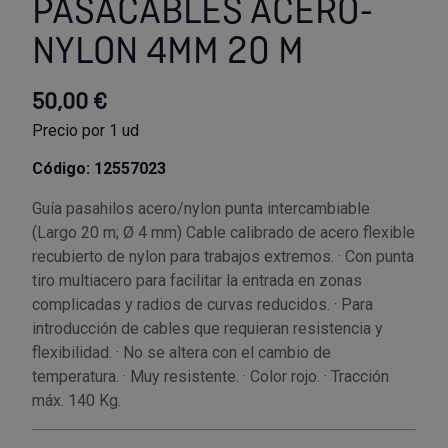
PASACABLES ACERO-
NYLON 4MM 20 M
Utensilios de cocina
Llaves de gancho
Topómetro
Manipulación neumática
Outlet Estanterías Industriales
Tornillos allen
Llaves de tubo
Material eléctrico y Componentes
Outlet Extractores de rodamientos
Tornillos de ojo
50,00 €
Precio por 1 ud
Llaves de vaso
Mobiliario y almacenaje
Outlet Ferreteria y cerrajeria
Tornillos hexagonales
Código: 12557023
Llaves dinamometrica
Moldes y matricería
Outlet Fresas para metal
Tornillos para chapa
Guía pasahilos acero/nylon punta intercambiable
(Largo 20 m; Ø 4 mm) Cable calibrado de acero flexible
Llaves fijas planas
Muelles y mangos
Outlet Herramientas de corte
Tornillos para madera
recubierto de nylon para trabajos extremos. · Con punta
tiro multiacero para facilitar la entrada en zonas
Martillos y mazas
OUTLET
Outlet Herramientas eléctricas y neumáticas
Tornillos para metal y acero
complicadas y radios de curvas reducidos. · Para
introducción de cables que requieran resistencia y
Mordazas
Outlet Herramientas manuales
Pinturas, barnices, recubrimientos
Tuercas almenadas DIN 935
flexibilidad. · No se altera con el cambio de
temperatura. · Muy resistente. · Color rojo. · Tracción
máx. 140 Kg.
Palancas
Outlet Higiene y limpieza
Protección contra inundaciones y
Tuercas autoblocantes DIN 985
control de aguas