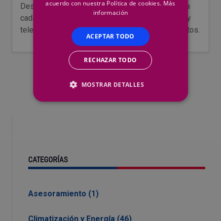
acuerdo con nuestra Política de cookies.
Más
Descubre las mejores herramientas de poda para
información
cada tipo de corte y planta: manuales, eléctricas y
telescópicas. Guía completa con consejos expertos.
ACEPTAR TODO
RECHAZAR TODO
MOSTRAR DETALLES
CATEGORÍAS
Asesoramiento (1)
Climatización y Energía (46)