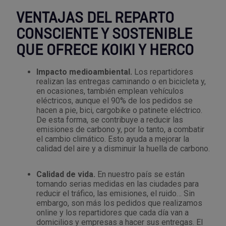
Palas, picos y azadas
Outlet Iluminación
Tuercas enjauladas
VENTAJAS DEL REPARTO
Protección y vestuario
Paletas albañil
Outlet Instrumentos de medición
Tuercas hexagonales DIN 934
CONSCIENTE Y SOSTENIBLE
Rodamientos y cojinetes
QUE OFRECE KOIKI Y HERCO
Prensa terminales
Outlet Jardín y terraza
Varilla roscada
Ruedas
Impacto medioambiental.
Los repartidores
Punta de trazar
Outlet Juntas, gomas y aislantes
realizan las entregas caminando o en bicicleta y,
en ocasiones, también emplean vehículos
Soldadura
eléctricos, aunque el 90% de los pedidos se
Puntas de destornillador
Outlet Llaves ajustables
hacen a pie, bici, cargobike o patinete eléctrico.
Técnica de fluidos
De esta forma, se contribuye a reducir las
emisiones de carbono y, por lo tanto, a combatir
Rastrillos
Outlet Llaves Allen
el cambio climático. Esto ayuda a mejorar la
Tornilleria
calidad del aire y a disminuir la huella de carbono.
Remachadoras
Outlet Lubricante industrial
Transmisiones
Calidad de vida.
En nuestro país se están
Sierras
Outlet Mangueras y tubos
tomando serias medidas en las ciudades para
reducir el tráfico, las emisiones, el ruido… Sin
Utillajes y accesorios para maquinaria
embargo, son más los pedidos que realizamos
Tases y sufrideras
Outlet Manipulación neumática
online y los repartidores que cada día van a
Ventilación y calefacción
domicilios y empresas a hacer sus entregas. El