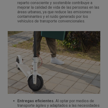
reparto consciente y sostenible contribuye a
Tenazas
Outlet Material de riego
mejorar la calidad de vida de las personas en las
áreas urbanas, ya que reduce las emisiones
contaminantes y el ruido generado por los
Terrajas
Outlet Material eléctrico y Componentes
vehículos de transporte convencionales.
Tijeras
Outlet Mobiliario y almacenaje
Tornillos de banco y sargentos
Outlet Moldes y matricería
Outlet Muelles y mangos
Outlet Pinturas, barnices, recubrimientos
Outlet Protección y vestuario
Outlet Rodamientos y cojinetes
Entregas eficientes.
Al optar por medios de
Outlet Ruedas
transporte ágiles y adaptados a las necesidades