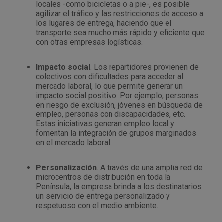
locales -como bicicletas o a pie-, es posible
agilizar el tráfico y las restricciones de acceso a
Outlet Sierras
los lugares de entrega, haciendo que el
transporte sea mucho más rápido y eficiente que
Outlet Soldadura
con otras empresas logísticas.
Outlet Técnica de fluidos
Impacto social
. Los repartidores provienen de
colectivos con dificultades para acceder al
mercado laboral, lo que permite generar un
Outlet Tiradores y manillas
impacto social positivo. Por ejemplo, personas
en riesgo de exclusión, jóvenes en búsqueda de
empleo, personas con discapacidades, etc.
Outlet Tornilleria
Estas iniciativas generan empleo local y
fomentan la integración de grupos marginados
Outlet Transmisiones
en el mercado laboral.
Outlet Utillajes y accesorios para maquinaria
Personalización
. A través de una amplia red de
microcentros de distribución en toda la
Península, la empresa brinda a los destinatarios
Outlet Ventilación y calefacción
un servicio de entrega personalizado y
respetuoso con el medio ambiente.
Outlet Vestuario Laboral y Seguridad