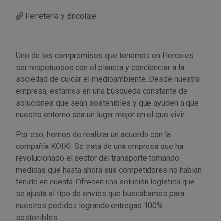
Ferretería y Bricolaje
Utensilios de cocina
Llaves de gancho
Topómetro
Manipulación neumática
Outlet Estanterías Industriales
Tornillos allen
Llaves de tubo
Material eléctrico y Componentes
Outlet Extractores de rodamientos
Tornillos de ojo
Uno de los compromisos que tenemos en Herco es
ser respetuosos con el planeta y concienciar a la
Llaves de vaso
Mobiliario y almacenaje
Outlet Ferreteria y cerrajeria
Tornillos hexagonales
sociedad de cuidar el medioambiente. Desde nuestra
empresa, estamos en una búsqueda constante de
Llaves dinamometrica
Moldes y matricería
Outlet Fresas para metal
Tornillos para chapa
soluciones que sean sostenibles y que ayuden a que
nuestro entorno sea un lugar mejor en el que vivir.
Llaves fijas planas
Muelles y mangos
Outlet Herramientas de corte
Tornillos para madera
Por eso, hemos de realizar un acuerdo con la
compañía KOIKI. Se trata de una empresa que ha
Martillos y mazas
OUTLET
Outlet Herramientas eléctricas y neumáticas
Tornillos para metal y acero
revolucionado el sector del transporte tomando
medidas que hasta ahora sus competidores no habían
Mordazas
Outlet Herramientas manuales
Pinturas, barnices, recubrimientos
Tuercas almenadas DIN 935
tenido en cuenta. Ofrecen una solución logística que
se ajusta al tipo de envíos que buscábamos para
Palancas
Outlet Higiene y limpieza
Protección contra inundaciones y
Tuercas autoblocantes DIN 985
nuestros pedidos logrando entregas 100%
control de aguas
sostenibles.