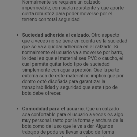
Normalmente se requiere un calzado
Tenazas
Outlet Material de riego
impermeable, con suela resistente y que aporte
cierta robustez para poder moverse por el
terreno con total seguridad.
Terrajas
Outlet Material eléctrico y Componentes
Suciedad adherida al calzado.
Otro aspecto
Tijeras
Outlet Mobiliario y almacenaje
que a veces no se tiene en cuenta es la suciedad
que se va a quedar adherida en el calzado. Si
Tornillos de banco y sargentos
Outlet Moldes y matricería
normalmente el usuario va a moverse por barro,
lo ideal es que el material sea PVC o caucho, el
cual permite quitar todo tipo de suciedad
Outlet Muelles y mangos
simplemente con agua a presión. Que la parte
externa sea de este material no implica que por
dentro esté diseñada para garantizar la
Outlet Pinturas, barnices, recubrimientos
transpirabilidad y seguridad que este tipo de
bota debe ofrecer.
Outlet Protección y vestuario
Comodidad para el usuario.
Que un calzado
Outlet Rodamientos y cojinetes
sea confortable para el usuario a veces es algo
muy personal, tanto por la forma y anchura de la
bota como del uso que le va a dar. Algunos
Outlet Ruedas
trabajos de poda se llevan a cabo de forma