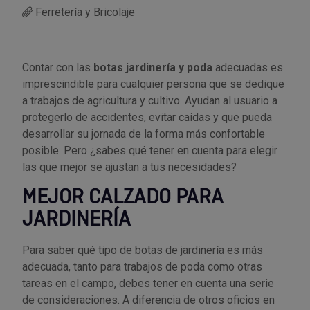
Ferretería y Bricolaje
Utensilios de cocina
Llaves de gancho
Topómetro
Manipulación neumática
Outlet Estanterías Industriales
Tornillos allen
Llaves de tubo
Material eléctrico y Componentes
Outlet Extractores de rodamientos
Tornillos de ojo
Contar con las
botas jardinería y poda
adecuadas es
imprescindible para cualquier persona que se dedique
a trabajos de agricultura y cultivo. Ayudan al usuario a
Llaves de vaso
Mobiliario y almacenaje
Outlet Ferreteria y cerrajeria
Tornillos hexagonales
protegerlo de accidentes, evitar caídas y que pueda
desarrollar su jornada de la forma más confortable
Llaves dinamometrica
Moldes y matricería
Outlet Fresas para metal
Tornillos para chapa
posible. Pero ¿sabes qué tener en cuenta para elegir
las que mejor se ajustan a tus necesidades?
Llaves fijas planas
Muelles y mangos
Outlet Herramientas de corte
Tornillos para madera
MEJOR CALZADO PARA
Martillos y mazas
OUTLET
Outlet Herramientas eléctricas y neumáticas
Tornillos para metal y acero
JARDINERÍA
Mordazas
Outlet Herramientas manuales
Pinturas, barnices, recubrimientos
Tuercas almenadas DIN 935
Para saber qué tipo de botas de jardinería es más
adecuada, tanto para trabajos de poda como otras
Palancas
Outlet Higiene y limpieza
Protección contra inundaciones y
Tuercas autoblocantes DIN 985
tareas en el campo, debes tener en cuenta una serie
control de aguas
de consideraciones. A diferencia de otros oficios en