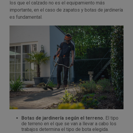
Palas, picos y azadas
Outlet Iluminación
Tuercas enjauladas
los que el calzado no es el equipamiento más
Protección y vestuario
importante, en el caso de zapatos y botas de jardinería
Paletas albañil
Outlet Instrumentos de medición
Tuercas hexagonales DIN 934
es fundamental.
Rodamientos y cojinetes
Prensa terminales
Outlet Jardín y terraza
Varilla roscada
Ruedas
Punta de trazar
Outlet Juntas, gomas y aislantes
Soldadura
Puntas de destornillador
Outlet Llaves ajustables
Técnica de fluidos
Rastrillos
Outlet Llaves Allen
Tornilleria
Remachadoras
Outlet Lubricante industrial
Transmisiones
Sierras
Outlet Mangueras y tubos
Utillajes y accesorios para maquinaria
Botas de jardinería según el terreno.
El tipo
Tases y sufrideras
Outlet Manipulación neumática
de terreno en el que se van a llevar a cabo los
trabajos determina el tipo de bota elegida.
Ventilación y calefacción