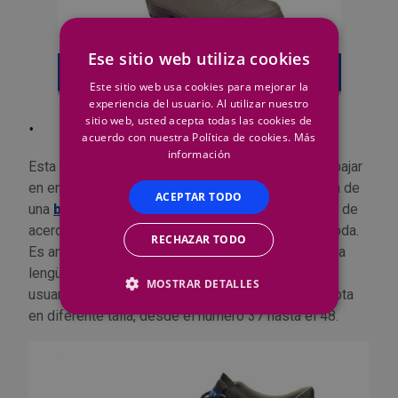
Ese sitio web utiliza cookies
Este sitio web usa cookies para mejorar la
experiencia del usuario. Al utilizar nuestro
sitio web, usted acepta todas las cookies de
·
BOTA S3 + SRC
acuerdo con nuestra Política de cookies.
Más
información
Esta bota es una solución perfecta para poder trabajar
en entornos húmedos con total seguridad. Se trata de
ACEPTAR TODO
una
bota de piel hidrófuga
con puntera y plantilla de
acero antiperforación, perfecta para trabajos de poda.
RECHAZAR TODO
Es antideslizante, impermeable y diseñada con una
lengüeta acolchada para ofrecer mayor confort al
MOSTRAR DETALLES
usuario. En nuestra tienda puedes comprar esta bota
en diferente talla, desde el número 37 hasta el 48.