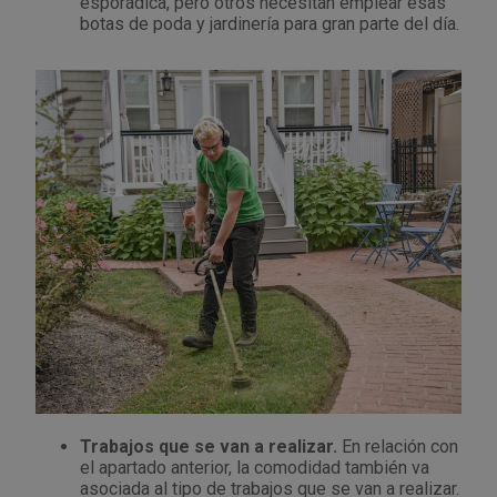
esporádica, pero otros necesitan emplear esas
botas de poda y jardinería para gran parte del día.
Outlet Sierras
Outlet Soldadura
Outlet Técnica de fluidos
Outlet Tiradores y manillas
Outlet Tornilleria
Outlet Transmisiones
Outlet Utillajes y accesorios para maquinaria
Outlet Ventilación y calefacción
Trabajos que se van a realizar.
En relación con
el apartado anterior, la comodidad también va
Outlet Vestuario Laboral y Seguridad
asociada al tipo de trabajos que se van a realizar.