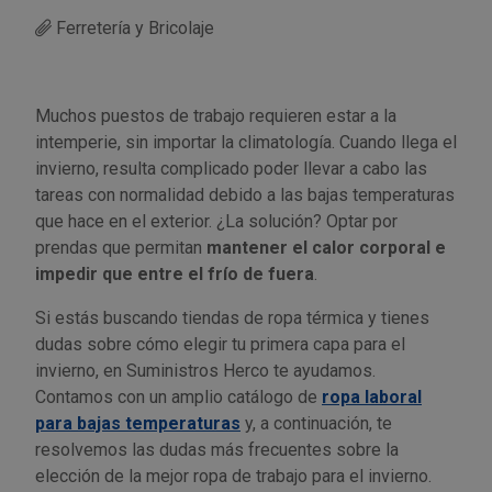
Ferretería y Bricolaje
Utensilios de cocina
Llaves de gancho
Topómetro
Manipulación neumática
Outlet Estanterías Industriales
Tornillos allen
Llaves de tubo
Material eléctrico y Componentes
Outlet Extractores de rodamientos
Tornillos de ojo
Muchos puestos de trabajo requieren estar a la
intemperie, sin importar la climatología. Cuando llega el
Llaves de vaso
Mobiliario y almacenaje
Outlet Ferreteria y cerrajeria
Tornillos hexagonales
invierno, resulta complicado poder llevar a cabo las
tareas con normalidad debido a las bajas temperaturas
Llaves dinamometrica
Moldes y matricería
Outlet Fresas para metal
Tornillos para chapa
que hace en el exterior. ¿La solución? Optar por
prendas que permitan
mantener el calor corporal e
impedir que entre el frío de fuera
.
Llaves fijas planas
Muelles y mangos
Outlet Herramientas de corte
Tornillos para madera
Si estás buscando tiendas de ropa térmica y tienes
Martillos y mazas
OUTLET
Outlet Herramientas eléctricas y neumáticas
Tornillos para metal y acero
dudas sobre cómo elegir tu primera capa para el
invierno, en Suministros Herco te ayudamos.
Mordazas
Outlet Herramientas manuales
Pinturas, barnices, recubrimientos
Tuercas almenadas DIN 935
Contamos con un amplio catálogo de
ropa laboral
para bajas temperaturas
y, a continuación, te
Palancas
Outlet Higiene y limpieza
Protección contra inundaciones y
Tuercas autoblocantes DIN 985
resolvemos las dudas más frecuentes sobre la
control de aguas
elección de la mejor ropa de trabajo para el invierno.