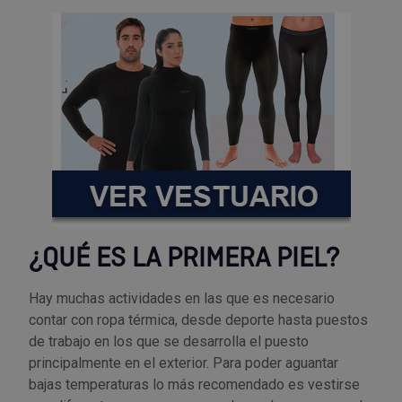
Palas, picos y azadas
Outlet Iluminación
Tuercas enjauladas
Protección y vestuario
Paletas albañil
Outlet Instrumentos de medición
Tuercas hexagonales DIN 934
Rodamientos y cojinetes
Prensa terminales
Outlet Jardín y terraza
Varilla roscada
Ruedas
Punta de trazar
Outlet Juntas, gomas y aislantes
Soldadura
Puntas de destornillador
Outlet Llaves ajustables
Técnica de fluidos
Rastrillos
Outlet Llaves Allen
¿QUÉ ES LA PRIMERA PIEL?
Tornilleria
Remachadoras
Outlet Lubricante industrial
Hay muchas actividades en las que es necesario
Transmisiones
contar con ropa térmica, desde deporte hasta puestos
Sierras
Outlet Mangueras y tubos
de trabajo en los que se desarrolla el puesto
Utillajes y accesorios para maquinaria
principalmente en el exterior. Para poder aguantar
Tases y sufrideras
Outlet Manipulación neumática
bajas temperaturas lo más recomendado es vestirse
Ventilación y calefacción