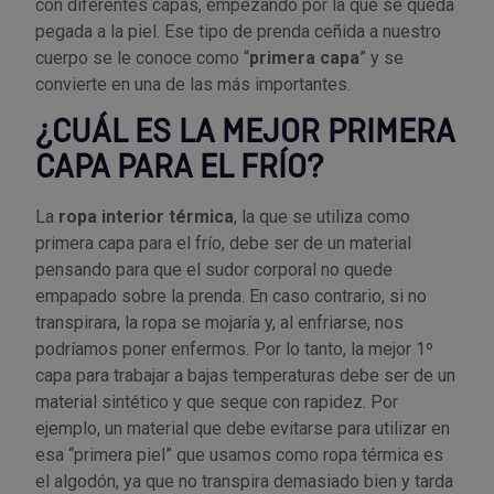
con diferentes capas, empezando por la que se queda
Tenazas
Outlet Material de riego
pegada a la piel. Ese tipo de prenda ceñida a nuestro
cuerpo se le conoce como “
primera capa
” y se
Terrajas
Outlet Material eléctrico y Componentes
convierte en una de las más importantes.
¿CUÁL ES LA MEJOR PRIMERA
Tijeras
Outlet Mobiliario y almacenaje
CAPA PARA EL FRÍO?
Tornillos de banco y sargentos
Outlet Moldes y matricería
La
ropa interior térmica
, la que se utiliza como
primera capa para el frío, debe ser de un material
Outlet Muelles y mangos
pensando para que el sudor corporal no quede
empapado sobre la prenda. En caso contrario, si no
Outlet Pinturas, barnices, recubrimientos
transpirara, la ropa se mojaría y, al enfriarse, nos
podríamos poner enfermos. Por lo tanto, la mejor 1º
Outlet Protección y vestuario
capa para trabajar a bajas temperaturas debe ser de un
material sintético y que seque con rapidez. Por
Outlet Rodamientos y cojinetes
ejemplo, un material que debe evitarse para utilizar en
esa “primera piel” que usamos como ropa térmica es
Outlet Ruedas
el algodón, ya que no transpira demasiado bien y tarda