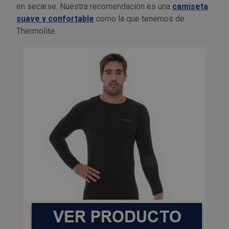
en secarse. Nuestra recomendación es una
camiseta
Outlet Sierras
suave y confortable
como la que tenemos de
Thermolite.
Outlet Soldadura
Outlet Técnica de fluidos
Outlet Tiradores y manillas
Outlet Tornilleria
Outlet Transmisiones
Outlet Utillajes y accesorios para maquinaria
Outlet Ventilación y calefacción
Outlet Vestuario Laboral y Seguridad