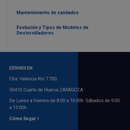
Mantenimiento de candados
Evolución y Tipos de Modelos de
Destornilladores
ESTAMOS EN:
Ctra. Valencia Km 7.700
50410 Cuarte de Huerva ZARAGOZA
De Lunes a Viernes de 8:00 a 16:00h. Sábados de 9:00
a 13:00h
Cómo llegar