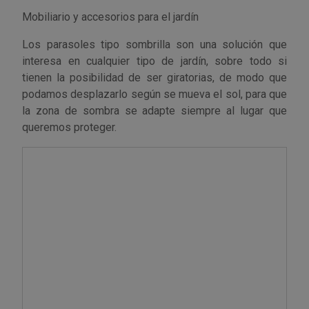
Palas, picos y azadas
Outlet Iluminación
Tuercas enjauladas
Mobiliario y accesorios para el jardín
Protección y vestuario
Paletas albañil
Outlet Instrumentos de medición
Tuercas hexagonales DIN 934
Los parasoles tipo sombrilla son una solución que
Rodamientos y cojinetes
interesa en cualquier tipo de jardín, sobre todo si
Prensa terminales
Outlet Jardín y terraza
Varilla roscada
tienen la posibilidad de ser giratorias, de modo que
Ruedas
podamos desplazarlo según se mueva el sol, para que
Punta de trazar
Outlet Juntas, gomas y aislantes
la zona de sombra se adapte siempre al lugar que
Soldadura
queremos proteger.
Puntas de destornillador
Outlet Llaves ajustables
Técnica de fluidos
Rastrillos
Outlet Llaves Allen
Tornilleria
Remachadoras
Outlet Lubricante industrial
Transmisiones
Sierras
Outlet Mangueras y tubos
Utillajes y accesorios para maquinaria
Tases y sufrideras
Outlet Manipulación neumática
Ventilación y calefacción