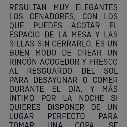
RESULTAN MUY ELEGANTES
Outlet Sierras
LOS CENADORES, CON LOS
Outlet Soldadura
QUE PUEDES ACOTAR EL
ESPACIO DE LA MESA Y LAS
Outlet Técnica de fluidos
SILLAS SIN CERRARLO, ES UN
BUEN MODO DE CREAR UN
Outlet Tiradores y manillas
RINCÓN ACOGEDOR Y FRESCO
Outlet Tornilleria
AL RESGUARDO DEL SOL
PARA DESAYUNAR O COMER
Outlet Transmisiones
DURANTE EL DÍA, Y MÁS
Outlet Utillajes y accesorios para maquinaria
ÍNTIMO POR LA NOCHE SI
QUIERES DISPONER DE UN
Outlet Ventilación y calefacción
LUGAR PERFECTO PARA
TOMAR UNA COPA. SE
Outlet Vestuario Laboral y Seguridad