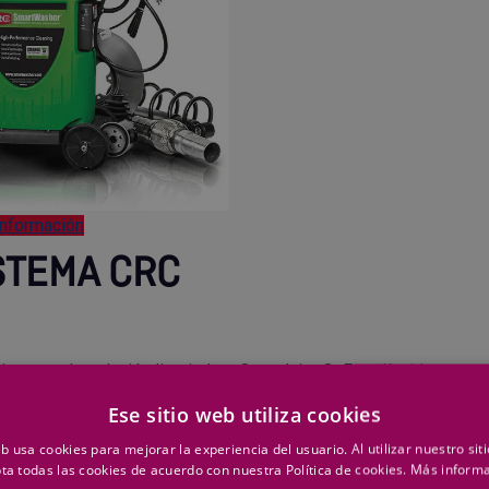
nformación
STEMA CRC
ionan en la solución limpiadora OzzyJuice
®
. Este líquido
arando la materia orgánica para ser eliminada. Los
Ese sitio web utiliza cookies
zas
consumen los aceites emulsionados como fuente de
bono.
eb usa cookies para mejorar la experiencia del usuario. Al utilizar nuestro sit
ta todas las cookies de acuerdo con nuestra Política de cookies.
Más inform