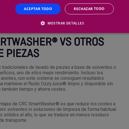
 su uso constante, sin necesidad de cambiar el líquido. Esto
l nivel de contaminación de la solución. Cada mes, se
ACEPTAR TODO
RECHAZAR TODO
 introduce microbios frescos en el sistema y mantiene el
asegura que
el sistema funcione de manera continua y
MOSTRAR DETALLES
ARTWASHER® VS OTROS
E PIEZAS
 tradicionales de lavado de piezas a base de solventes o
icios, uno de ellos mejor rendimiento. Incluso los
aceites, con este sistema se consiguen resultados
ma mantiene el fluido OzzyJuice® limpio y disponible sin
a también tiempo y ahorra costes.
entajas de CRC SmartWasher® es que reduce los costes a
rir solventes ni soluciones de limpieza de forma habitual.
 sólidos al año, lo que se traduce en menos residuos
de transporte.