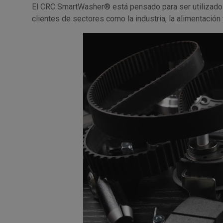
El CRC SmartWasher® está pensado para ser utilizado 
clientes de sectores como la industria, la alimentació