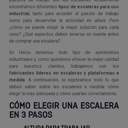
encontramos diferentes
tipos de escaleras para uso
Utensilios de cocina
Llaves de gancho
Topómetro
Manipulación neumática
Outlet Estanterías Industriales
Tornillos allen
industrial
, tanto para acceder al puesto de trabajo
como para desarrollar la actividad en altura. Pero
¿cómo se puede elegir la mejor solución para cada
Llaves de tubo
Material eléctrico y Componentes
Outlet Extractores de rodamientos
Tornillos de ojo
caso? ¿Qué aspectos deben tenerse en cuenta antes
de comprar una escalera?
Llaves de vaso
Mobiliario y almacenaje
Outlet Ferreteria y cerrajeria
Tornillos hexagonales
En Herco tenemos todo tipo de suministros
Llaves dinamometrica
Moldes y matricería
Outlet Fresas para metal
Tornillos para chapa
industriales y, como queremos ofrecer la mejor calidad
para nuestros clientes, trabajamos con los
Llaves fijas planas
Muelles y mangos
Outlet Herramientas de corte
Tornillos para madera
fabricantes líderes en escaleras y plataformas a
medida
. A continuación, te explicamos todo lo que
Martillos y mazas
OUTLET
Outlet Herramientas eléctricas y neumáticas
Tornillos para metal y acero
debes saber sobre las escaleras a medida: cómo
elegir la más adecuada y cómo usarlas correctamente.
Mordazas
Outlet Herramientas manuales
Pinturas, barnices, recubrimientos
Tuercas almenadas DIN 935
CÓMO ELEGIR UNA ESCALERA
EN 3 PASOS
Palancas
Outlet Higiene y limpieza
Protección contra inundaciones y
Tuercas autoblocantes DIN 985
control de aguas