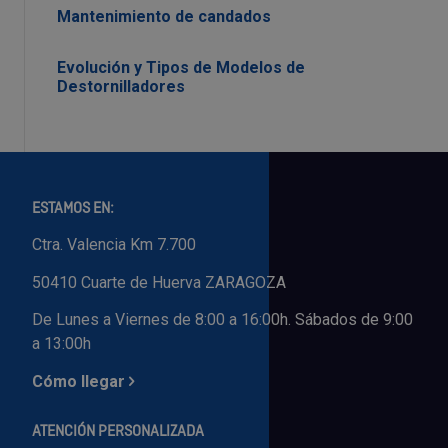
Mantenimiento de candados
Evolución y Tipos de Modelos de
Destornilladores
ESTAMOS EN:
Ctra. Valencia Km 7.700
50410 Cuarte de Huerva ZARAGOZA
De Lunes a Viernes de 8:00 a 16:00h. Sábados de 9:00
a 13:00h
Cómo llegar
ATENCIÓN PERSONALIZADA