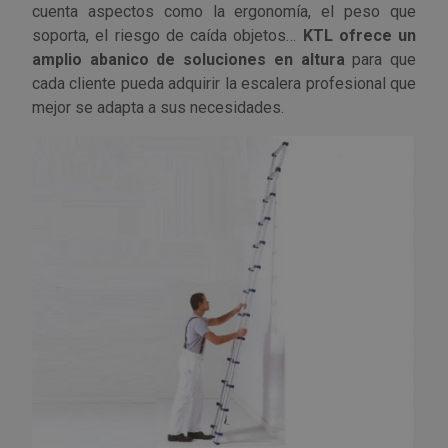
cuenta aspectos como la ergonomía, el peso que
Outlet Sierras
soporta, el riesgo de caída objetos…
KTL ofrece un
amplio abanico de soluciones en altura
para que
Outlet Soldadura
cada cliente pueda adquirir la escalera profesional que
mejor se adapta a sus necesidades.
Outlet Técnica de fluidos
Outlet Tiradores y manillas
Outlet Tornilleria
Outlet Transmisiones
Outlet Utillajes y accesorios para maquinaria
Outlet Ventilación y calefacción
Outlet Vestuario Laboral y Seguridad