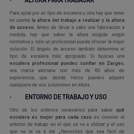
·
ALTURA PARA TRABAJAR
Palas, picos y azadas
Outlet Iluminación
Tuercas enjauladas
Protección y vestuario
Para optar por un tipo de escalera u otra hay que tener
Paletas albañil
Outlet Instrumentos de medición
Tuercas hexagonales DIN 934
en cuenta
la altura del trabajo a realizar y la altura
Rodamientos y cojinetes
de acceso
. Antes de llevar a cabo una fabricación a
Prensa terminales
Outlet Jardín y terraza
Varilla roscada
medida, hay que saber la altura exigida según
Ruedas
normativa y sólo un profesional puede ofrecer la mejor
Punta de trazar
Outlet Juntas, gomas y aislantes
solución. El ángulo de acceso también determina el
Soldadura
tipo de escalera más apropiado. Si buscas una
Puntas de destornillador
Outlet Llaves ajustables
escalera profesional puedes confiar en Zarges
,
Técnica de fluidos
una marca alemana con más de 80 años de
experiencia, que desde Herco puedes adquirir
Rastrillos
Outlet Llaves Allen
cualquiera de sus soluciones en altura.
Tornilleria
Remachadoras
Outlet Lubricante industrial
·
ENTORNO DE TRABAJO Y USO
Transmisiones
Sierras
Outlet Mangueras y tubos
Otro de los criterios necesarios para saber
qué
Utillajes y accesorios para maquinaria
escalera es mejor para cada caso
es conocer el
Tases y sufrideras
Outlet Manipulación neumática
entorno de trabajo en el que se va a utilizar y el uso
Ventilación y calefacción
que se le va a dar. ¿Necesitas que sea fácil de