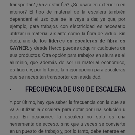
transportar? ¿Va a estar fija? ¿Se usará en exterior o en
Tenazas
Outlet Material de riego
interior? El tipo de material de la escalera también
dependerá el uso que se le vaya a dar, ya que, por
Terrajas
Outlet Material eléctrico y Componentes
ejemplo, para trabajos con electricidad es necesario
utilizar un material aislante como la fibra de vidrio. Sin
Tijeras
Outlet Mobiliario y almacenaje
duda, uno de
los líderes en escaleras de fibra es
GAYNER
, y desde Herco puedes adquirir cualquiera de
Tornillos de banco y sargentos
Outlet Moldes y matricería
sus productos. Otra opción para trabajos en altura es el
aluminio, que además de ser un material económico,
Outlet Muelles y mangos
es ligero y, por lo tanto, la mejor opción para escaleras
que se necesitan transportar con asiduidad.
Outlet Pinturas, barnices, recubrimientos
·
FRECUENCIA DE USO DE ESCALERA
Outlet Protección y vestuario
Y, por último, hay que saber la frecuencia con la que se
va a utilizar la escalera para optar por una solución u
Outlet Rodamientos y cojinetes
otra. En ocasiones la escalera no sólo es una
herramienta de acceso, sino que a veces se convierte
Outlet Ruedas
en un puesto de trabajo y, por lo tanto, debe tenerse en