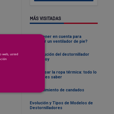
MÁS VISITADAS
¿Que tener en cuenta para
comprar un ventilador de pie?
io web, usted
La evolución del destornillador
ación
ayer y hoy
Cómo usar la ropa térmica: todo lo
que debes saber
Mantenimiento de candados
Evolución y Tipos de Modelos de
Destornilladores