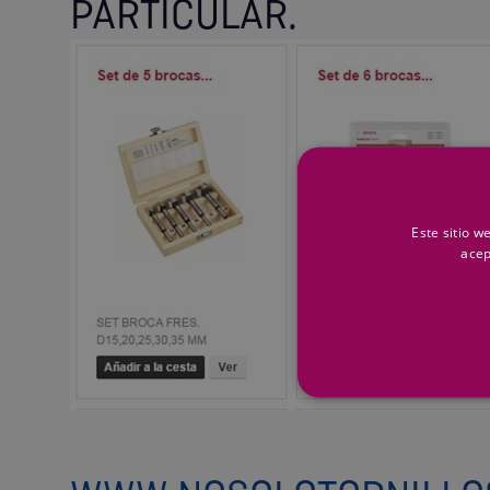
PARTICULAR.
Este sitio w
acep