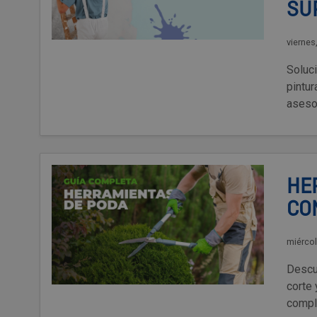
SU
viernes
Soluc
pintu
aseso
HE
CO
miércol
Descu
corte 
compl