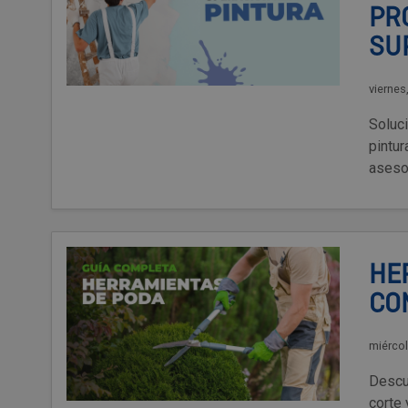
PR
SU
viernes
Soluc
pintu
aseso
HE
CO
miércol
Descu
corte 