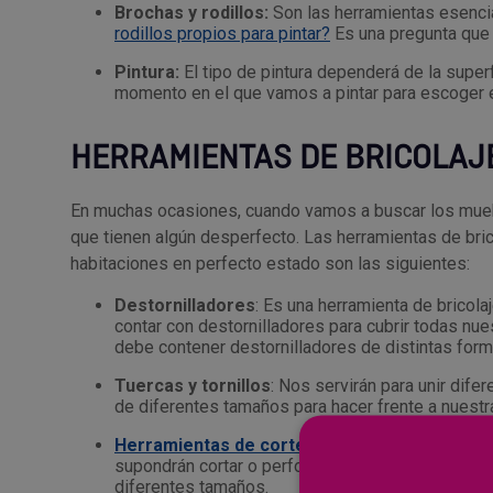
Brochas y rodillos:
Son las herramientas esencial
rodillos propios para pintar?
Es una pregunta que
Pintura:
El tipo de pintura dependerá de la super
momento en el que vamos a pintar para escoger e
HERRAMIENTAS DE BRICOLAJ
En muchas ocasiones, cuando vamos a buscar los mueb
que tienen algún desperfecto. Las herramientas de bri
habitaciones en perfecto estado son las siguientes:
Destornilladores
: Es una herramienta de bricol
contar con destornilladores para cubrir todas nue
debe contener destornilladores de distintas form
Tuercas y tornillos
: Nos servirán para unir di
de diferentes tamaños para hacer frente a nuestr
Herramientas de corte
: Colgar un cuadro o fab
supondrán cortar o perforar materiales. Para ello
diferentes tamaños.