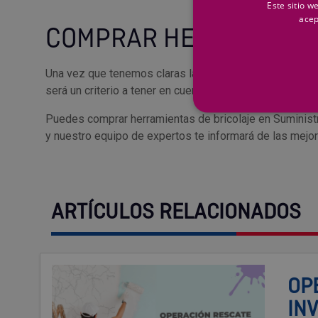
Este sitio w
acep
COMPRAR HERRAMIENTA
Una vez que tenemos claras las
herramientas de bric
será un criterio a tener en cuenta a la hora de comprar,
Puedes comprar herramientas de bricolaje en Suminist
y nuestro equipo de expertos te informará de las mejor
ARTÍCULOS RELACIONADOS
OP
IN