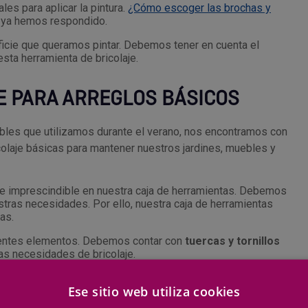
es para aplicar la pintura.
¿Cómo escoger las brochas y
 ya hemos respondido.
ficie que queramos pintar. Debemos tener en cuenta el
sta herramienta de bricolaje.
E PARA ARREGLOS BÁSICOS
les que utilizamos durante el verano, nos encontramos con
colaje básicas para mantener nuestros jardines, muebles y
aje imprescindible en nuestra caja de herramientas. Debemos
stras necesidades. Por ello, nuestra caja de herramientas
as.
ferentes elementos. Debemos contar con
tuercas y tornillos
as necesidades de bricolaje.
ricar una mesa para el jardín son tareas de bricolaje que nos
Ese sitio web utiliza cookies
, debemos contar con taladros, brocas y sierras de