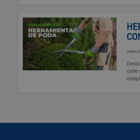
HE
CO
miércol
Descu
corte 
compl