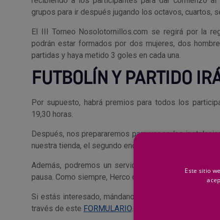
recibiendo a los participantes para dar comienzo al
grupos para ir después jugando los octavos, cuartos, sem
El III Torneo Nosolotornillos.com se regirá por la r
podrán estar formados por dos mujeres, dos hombres
partidas y haya metido 3 goles en cada una.
FUTBOLÍN Y PARTIDO IR
Por supuesto, habrá premios para todos los participa
19,30 horas.
Después, nos prepararemos para ver en las instalacio
nuestra tienda, el segundo encuentro de la Selección E
Además, podremos un servicio de catering gratuito 
Este sitio w
pausa. Como siempre, Herco con la Selección Española,
acep
Si estás interesado, mándanos un correo electrónico 
través de este
FORMULARIO
.