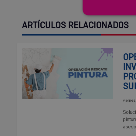
ARTÍCULOS RELACIONADOS
OP
IN
PR
SU
viernes
Soluc
pintu
aseso