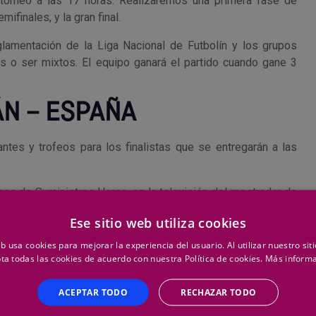
 torneo a las 17 horas. Realizaremos una primera fase de
ifinales, y la gran final.
eglamentación de la Liga Nacional de Futbolín y los grupos
 o ser mixtos. El equipo ganará el partido cuando gane 3
ÁN – ESPAÑA
ntes y trofeos para los finalistas que se entregarán a las
nes de Suministros Herco, en la televisión del mostrador de
spañola del Mundial de Rusia: Irán – España.
Ese sitio web utiliza cookies
para comentar el Torneo y el partido en los momentos de
eb usa cookies para mejorar la experiencia del usuario. Al utilizar nuestro sit
 ¡vamos a por la segunda estrella!
ta todas las cookies de acuerdo con nuestra Política de cookies.
Más inform
a
comunicación@suministrosherco.com
o rellena tus datos a
ACEPTAR TODO
RECHAZAR TODO