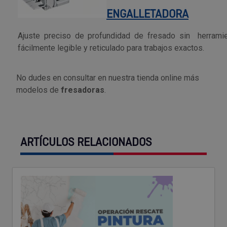
ENGALLETADORA
Outlet Sierras
Ajuste preciso de profundidad de fresado sin herramie
Outlet Soldadura
fácilmente legible y reticulado para trabajos exactos.
Outlet Técnica de fluidos
No dudes en consultar en nuestra tienda online más
modelos de
fresadoras
.
Outlet Tiradores y manillas
Outlet Tornilleria
ARTÍCULOS RELACIONADOS
Outlet Transmisiones
Outlet Utillajes y accesorios para maquinaria
Outlet Ventilación y calefacción
Outlet Vestuario Laboral y Seguridad