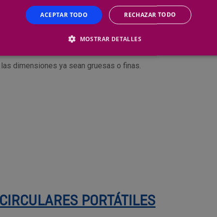
ACEPTAR TODO
RECHAZAR TODO
 SABLE Y SERRUCHOS MULTIUSO
MOSTRAR DETALLES
s las dimensiones ya sean gruesas o finas.
 CIRCULARES PORTÁTILES