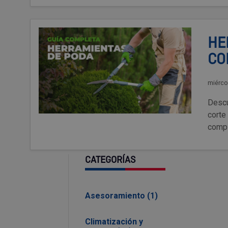
HE
CO
miérco
Descu
corte
compl
CATEGORÍAS
Asesoramiento (1)
Climatización y