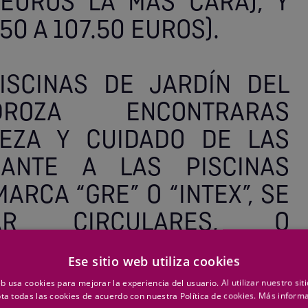
EUROS LA MÁS CARA), Y
0 A 107.50 EUROS).
ISCINAS DE JARDÍN DEL
DROZA ENCONTRARAS
IEZA Y CUIDADO DE LAS
ANTE A LAS PISCINAS
ARCA “GRE” O “INTEX”, SE
AR CIRCULARES, O
AS CLÁSICAS, PASANDO A
Ese sitio web utiliza cookies
OSÍA Y ACABANDO CON LAS
eb usa cookies para mejorar la experiencia del usuario. Al utilizar nuestro sit
OS MUY RAZONABLES QUE
ta todas las cookies de acuerdo con nuestra Política de cookies.
Más inform