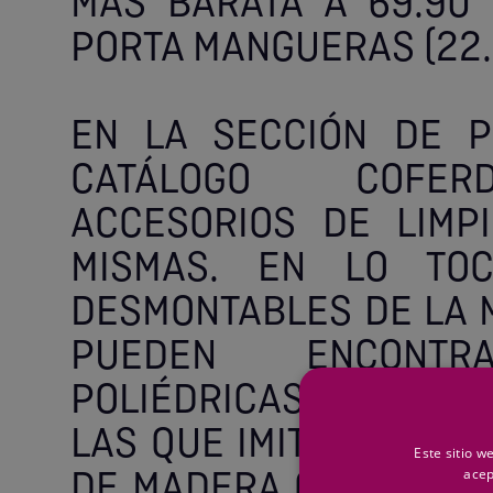
MÁS BARATA A 69.90 
PORTA MANGUERAS (22.5
EN LA SECCIÓN DE P
CATÁLOGO COFER
ACCESORIOS DE LIMP
MISMAS. EN LO TOC
DESMONTABLES DE LA M
PUEDEN ENCONTR
POLIÉDRICAS, DESDE L
LAS QUE IMITAN A CEL
Este sitio w
DE MADERA CON PRECI
acep