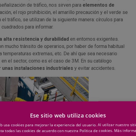
eñalización de tráfico, nos sirven para
elementos de
gación, el rojo prohibición, el amarillo precaución y el verde se
l tráfico, se utilizan de la siguiente manera: círculos para
y cuadrados para informar.
 alta resistencia y durabilidad
en entornos exigentes.
on mucho tránsito de operarios, por haber de forma habitual
 a temperaturas extremas, etc. De ahí que sea necesario
s en el sector, como es el caso de 3M. En su catálogo
 unas instalaciones industriales
y evitar accidentes.
Ese sitio web utiliza cookies
eb usa cookies para mejorar la experiencia del usuario. Al utilizar nuestro sit
ta todas las cookies de acuerdo con nuestra Política de cookies.
Más inform