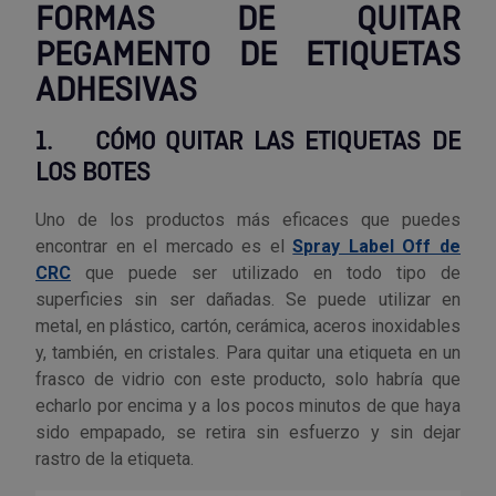
FORMAS DE QUITAR
Tenazas
Outlet Material de riego
PEGAMENTO DE ETIQUETAS
Terrajas
Outlet Material eléctrico y Componentes
ADHESIVAS
Tijeras
Outlet Mobiliario y almacenaje
1.
CÓMO QUITAR LAS ETIQUETAS DE
LOS BOTES
Tornillos de banco y sargentos
Outlet Moldes y matricería
Uno de los productos más eficaces que puedes
Outlet Muelles y mangos
encontrar en el mercado es el
Spray Label Off de
CRC
que puede ser utilizado en todo tipo de
superficies sin ser dañadas. Se puede utilizar en
Outlet Pinturas, barnices, recubrimientos
metal, en plástico, cartón, cerámica, aceros inoxidables
y, también, en cristales. Para quitar una etiqueta en un
Outlet Protección y vestuario
frasco de vidrio con este producto, solo habría que
echarlo por encima y a los pocos minutos de que haya
Outlet Rodamientos y cojinetes
sido empapado, se retira sin esfuerzo y sin dejar
rastro de la etiqueta.
Outlet Ruedas