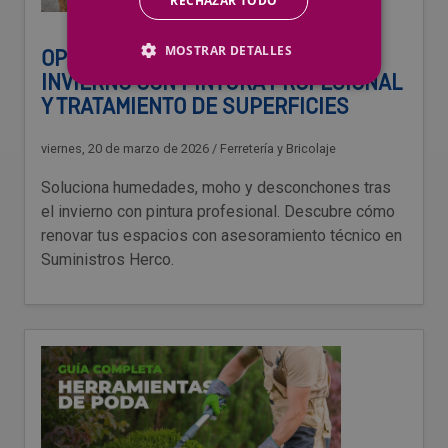
RECHAZAR TODO
MOSTRAR DETALLES
OPERACIÓN RESCATE TRAS EL
INVIERNO CON PINTURA PROFESIONAL
Y TRATAMIENTO DE SUPERFICIES
viernes, 20 de marzo de 2026
/
Ferretería y Bricolaje
Soluciona humedades, moho y desconchones tras
el invierno con pintura profesional. Descubre cómo
renovar tus espacios con asesoramiento técnico en
Suministros Herco.