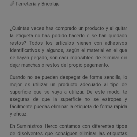
Ferretería y Bricolaje
Utensilios de cocina
Llaves de gancho
Topómetro
Manipulación neumática
Outlet Estanterías Industriales
Tornillos allen
¿Cuántas veces has comprado un producto y al quitar
Llaves de tubo
Material eléctrico y Componentes
Outlet Extractores de rodamientos
Tornillos de ojo
la etiqueta no has podido hacerlo o se han quedado
restos? Todos los artículos vienen con adhesivos
Llaves de vaso
Mobiliario y almacenaje
Outlet Ferreteria y cerrajeria
Tornillos hexagonales
identificativos y algunos, según el material en el que
se hayan pegado, son casi imposibles de eliminar sin
Llaves dinamometrica
Moldes y matricería
Outlet Fresas para metal
Tornillos para chapa
dejar manchas o restos del propio pegamento.
Llaves fijas planas
Muelles y mangos
Outlet Herramientas de corte
Tornillos para madera
Cuando no se pueden despegar de forma sencilla, lo
mejor es utilizar un producto adecuado al tipo de
superficie que se vaya a utilizar. De este modo, te
Martillos y mazas
OUTLET
Outlet Herramientas eléctricas y neumáticas
Tornillos para metal y acero
aseguras de que la superficie no se estropea y
fácilmente puedas eliminar la etiqueta de forma rápida
Mordazas
Outlet Herramientas manuales
Pinturas, barnices, recubrimientos
Tuercas almenadas DIN 935
y eficaz.
Palancas
Outlet Higiene y limpieza
Protección contra inundaciones y
Tuercas autoblocantes DIN 985
En Suministros Herco contamos con diferentes tipos
control de aguas
de disolventes que consiguen eliminar las etiquetas