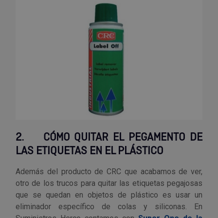
Outlet Sierras
Outlet Soldadura
Outlet Técnica de fluidos
Outlet Tiradores y manillas
Outlet Tornilleria
2.
CÓMO QUITAR EL PEGAMENTO DE
Outlet Transmisiones
LAS ETIQUETAS EN EL PLÁSTICO
Outlet Utillajes y accesorios para maquinaria
Además del producto de CRC que acabamos de ver,
otro de los trucos para quitar las etiquetas pegajosas
Outlet Ventilación y calefacción
que se quedan en objetos de plástico es usar un
eliminador específico de colas y siliconas. En
Outlet Vestuario Laboral y Seguridad