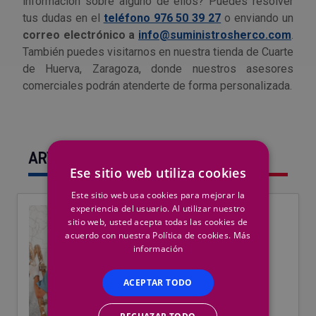
información sobre alguno de ellos? Puedes resolver
tus dudas en el
teléfono 976 50 39 27
o enviando un
correo electrónico a
info@suministrosherco.com
.
También puedes visitarnos en nuestra tienda de Cuarte
de Huerva, Zaragoza, donde nuestros asesores
comerciales podrán atenderte de forma personalizada.
ARTÍCULOS RELACIONADOS
Ese sitio web utiliza cookies
Este sitio web usa cookies para mejorar la
experiencia del usuario. Al utilizar nuestro
sitio web, usted acepta todas las cookies de
acuerdo con nuestra Política de cookies.
Más
información
ACEPTAR TODO