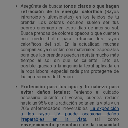
Tenazas
Outlet Material de riego
Asegúrate de buscar
tonos claros o que hagan
refracción de la energía calorífica
(Rayos
infrarrojos y ultravioletas) en los tejidos de tu
Terrajas
Outlet Material eléctrico y Componentes
prenda: Los colores oscuros suelen ser tus
peores enemigos en esos días de intenso sol.
Busca prendas de colores opacos o que cuenten
Tijeras
Outlet Mobiliario y almacenaje
con cierto brillo para refractar los rayos
caloríficos del sol. En la actualidad, muchas
Tornillos de banco y sargentos
Outlet Moldes y matricería
compañías ya cuentan con materiales especiales
para que las prendas puedan resistir mucho más
tiempo al sol sin que se caliente. Esto es
Outlet Muelles y mangos
posible gracias a la ingeniería textil aplicada en
la ropa laboral especializada para protegerte de
las agresiones del tiempo.
Outlet Pinturas, barnices, recubrimientos
Protección para tus ojos y tu cabeza para
evitar daños letales:
Teniendo el cuidado
Outlet Protección y vestuario
necesario durante el verano, puedes reducir
hasta un 95% de la radiación solar en la vista y un
Outlet Rodamientos y cojinetes
70% enfermedades irreversibles.
La exposición
a los rayos UV puede ocasionar daños
irreparables en la vista
, tal como
Outlet Ruedas
envejecimiento prematuro de la capacidad