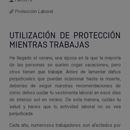
Protección Laboral
Utensilios de cocina
Llaves de gancho
Topómetro
Manipulación neumática
Outlet Estanterías Industriales
Tornillos allen
Llaves de tubo
Material eléctrico y Componentes
Outlet Extractores de rodamientos
Tornillos de ojo
UTILIZACIÓN DE PROTECCIÓN
MIENTRAS TRABAJAS
Llaves de vaso
Mobiliario y almacenaje
Outlet Ferreteria y cerrajeria
Tornillos hexagonales
Ha llegado el verano, una época en la que la mayoría
Llaves dinamometrica
Moldes y matricería
Outlet Fresas para metal
Tornillos para chapa
de las personas se suelen coger vacaciones, pero
otros tienen que trabajar. Antes de lamentar daños
Llaves fijas planas
Muelles y mangos
Outlet Herramientas de corte
Tornillos para madera
perjudiciales que puedan ocasionar hasta la muerte,
deberías de seguir nuestras recomendaciones de
Martillos y mazas
OUTLET
Outlet Herramientas eléctricas y neumáticas
Tornillos para metal y acero
cómo debes cuidar tu vestimenta laboral en esos días
de intenso sol en verano. De esta manera, cuidas tu
Mordazas
Outlet Herramientas manuales
Pinturas, barnices, recubrimientos
Tuercas almenadas DIN 935
salud y haces que tu actividad laboral no se vea
perjudicada.
Palancas
Outlet Higiene y limpieza
Protección contra inundaciones y
Tuercas autoblocantes DIN 985
control de aguas
Cada año, numerosos trabajadores son afectados por