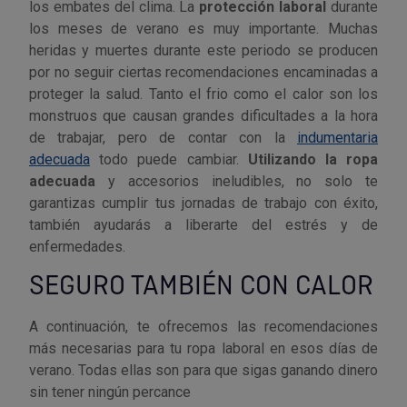
Palas, picos y azadas
Outlet Iluminación
Tuercas enjauladas
los embates del clima. La
protección laboral
durante
Protección y vestuario
los meses de verano es muy importante. Muchas
heridas y muertes durante este periodo se producen
Paletas albañil
Outlet Instrumentos de medición
Tuercas hexagonales DIN 934
por no seguir ciertas recomendaciones encaminadas a
Rodamientos y cojinetes
proteger la salud. Tanto el frio como el calor son los
Prensa terminales
Outlet Jardín y terraza
Varilla roscada
monstruos que causan grandes dificultades a la hora
Ruedas
de trabajar, pero de contar con la
indumentaria
Punta de trazar
Outlet Juntas, gomas y aislantes
adecuada
todo puede cambiar.
Utilizando la ropa
Soldadura
adecuada
y accesorios ineludibles, no solo te
Puntas de destornillador
Outlet Llaves ajustables
garantizas cumplir tus jornadas de trabajo con éxito,
Técnica de fluidos
también ayudarás a liberarte del estrés y de
Rastrillos
Outlet Llaves Allen
enfermedades.
Tornilleria
SEGURO TAMBIÉN CON CALOR
Remachadoras
Outlet Lubricante industrial
Transmisiones
A continuación, te ofrecemos las recomendaciones
Sierras
Outlet Mangueras y tubos
más necesarias para tu ropa laboral en esos días de
Utillajes y accesorios para maquinaria
verano. Todas ellas son para que sigas ganando dinero
Tases y sufrideras
Outlet Manipulación neumática
sin tener ningún percance
Ventilación y calefacción