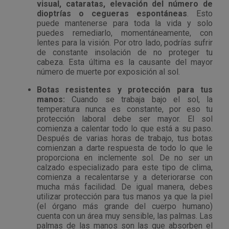
visual, cataratas, elevación del número de
dioptrías o cegueras espontáneas
. Esto
Outlet Sierras
puede mantenerse para toda la vida y solo
puedes remediarlo, momentáneamente, con
Outlet Soldadura
lentes para la visión. Por otro lado, podrías sufrir
de constante insolación de no proteger tu
cabeza. Esta última es la causante del mayor
Outlet Técnica de fluidos
número de muerte por exposición al sol.
Botas resistentes y protección para tus
Outlet Tiradores y manillas
manos:
Cuando se trabaja bajo el sol, la
temperatura nunca es constante, por eso tu
protección laboral debe ser mayor. El sol
Outlet Tornilleria
comienza a calentar todo lo que está a su paso.
Después de varias horas de trabajo, tus botas
Outlet Transmisiones
comienzan a darte respuesta de todo lo que le
proporciona en inclemente sol. De no ser un
calzado especializado para este tipo de clima,
Outlet Utillajes y accesorios para maquinaria
comienza a recalentarse y a deteriorarse con
mucha más facilidad. De igual manera, debes
utilizar protección para tus manos ya que la piel
Outlet Ventilación y calefacción
(el órgano más grande del cuerpo humano)
cuenta con un área muy sensible, las palmas. Las
Outlet Vestuario Laboral y Seguridad
palmas de las manos son las que absorben el