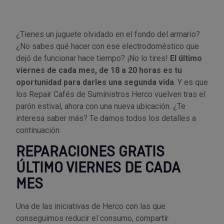
Utensilios de cocina
Llaves de gancho
Topómetro
Manipulación neumática
Outlet Estanterías Industriales
Tornillos allen
¿Tienes un juguete olvidado en el fondo del armario?
¿No sabes qué hacer con ese electrodoméstico que
Llaves de tubo
Material eléctrico y Componentes
Outlet Extractores de rodamientos
Tornillos de ojo
dejó de funcionar hace tiempo? ¡No lo tires!
El último
viernes de cada mes, de 18 a 20 horas es tu
Llaves de vaso
Mobiliario y almacenaje
Outlet Ferreteria y cerrajeria
Tornillos hexagonales
oportunidad para darles una segunda vida
. Y es que
los Repair Cafés de Suministros Herco vuelven tras el
Llaves dinamometrica
Moldes y matricería
Outlet Fresas para metal
Tornillos para chapa
parón estival, ahora con una nueva ubicación. ¿Te
interesa saber más? Te damos todos los detalles a
Llaves fijas planas
Muelles y mangos
Outlet Herramientas de corte
Tornillos para madera
continuación.
REPARACIONES GRATIS
Martillos y mazas
OUTLET
Outlet Herramientas eléctricas y neumáticas
Tornillos para metal y acero
ÚLTIMO VIERNES DE CADA
Mordazas
Outlet Herramientas manuales
Pinturas, barnices, recubrimientos
Tuercas almenadas DIN 935
MES
Palancas
Outlet Higiene y limpieza
Protección contra inundaciones y
Tuercas autoblocantes DIN 985
Una de las iniciativas de Herco con las que
control de aguas
conseguimos reducir el consumo, compartir