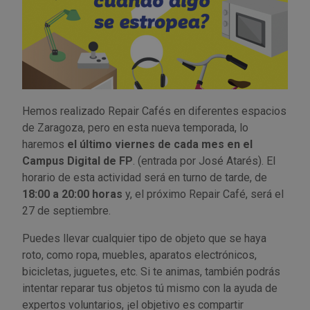
Tenazas
Outlet Material de riego
Terrajas
Outlet Material eléctrico y Componentes
Tijeras
Outlet Mobiliario y almacenaje
Hemos realizado Repair Cafés en diferentes espacios
Tornillos de banco y sargentos
Outlet Moldes y matricería
de Zaragoza, pero en esta nueva temporada, lo
haremos
el último viernes de cada mes en el
Outlet Muelles y mangos
Campus Digital de FP
. (entrada por José Atarés). El
horario de esta actividad será en turno de tarde, de
Outlet Pinturas, barnices, recubrimientos
18:00 a 20:00 horas
y, el próximo Repair Café, será el
27 de septiembre.
Outlet Protección y vestuario
Puedes llevar cualquier tipo de objeto que se haya
roto, como ropa, muebles, aparatos electrónicos,
Outlet Rodamientos y cojinetes
bicicletas, juguetes, etc. Si te animas, también podrás
intentar reparar tus objetos tú mismo con la ayuda de
Outlet Ruedas
expertos voluntarios, ¡el objetivo es compartir