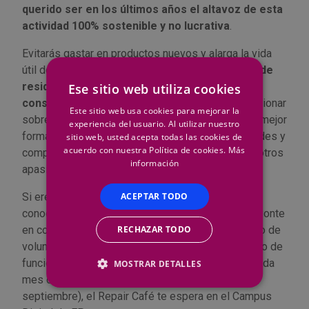
querido ser en los últimos años el altavoz de esta
actividad 100% sostenible y no lucrativa
.
Evitarás gastar en productos nuevos y alarga la vida
útil de tus objetos, así como
reducir la cantidad de
residuos que generas para contribuir a un
Ese sitio web utiliza cookies
consumo más sostenible
. Es fundamental reflexionar
Este sitio web usa cookies para mejorar la
sobre nuestro impacto en el medio ambiente y la mejor
experiencia del usuario. Al utilizar nuestro
forma de hacerlo es aprendiendo nuevas habilidades y
sitio web, usted acepta todas las cookies de
acuerdo con nuestra Política de cookies.
Más
compartiendo experiencias y conocimientos con otros
información
apasionados de la reparación.
ACEPTAR TODO
Si eres un reparador nato y quieres compartir tus
conocimientos con los demás, ¡te necesitamos! Ponte
RECHAZAR TODO
en contacto con nosotros y únete a nuestro equipo de
voluntarios. Y si tienes algún aparato que ha dejado de
funcionar,
¡no lo dudes!
Cada último viernes de cada
MOSTRAR DETALLES
mes de 18 a 20 horas (el próximo el 27 de
septiembre), el Repair Café te espera en el Campus