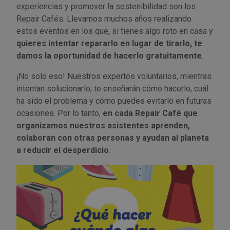
Palas, picos y azadas
Outlet Iluminación
Tuercas enjauladas
experiencias y promover la sostenibilidad son los
Protección y vestuario
Repair Cafés. Llevamos muchos años realizando
Paletas albañil
Outlet Instrumentos de medición
Tuercas hexagonales DIN 934
estos eventos en los que, si tienes algo roto en casa y
Rodamientos y cojinetes
quieres intentar repararlo en lugar de tirarlo, te
Prensa terminales
Outlet Jardín y terraza
Varilla roscada
damos la oportunidad de hacerlo gratuitamente
.
Ruedas
¡No solo eso! Nuestros expertos voluntarios, mientras
Punta de trazar
Outlet Juntas, gomas y aislantes
intentan solucionarlo, te enseñarán cómo hacerlo, cuál
Soldadura
ha sido el problema y cómo puedes evitarlo en futuras
Puntas de destornillador
Outlet Llaves ajustables
ocasiones. Por lo tanto,
en cada Repair Café que
Técnica de fluidos
organizamos nuestros asistentes aprenden,
Rastrillos
Outlet Llaves Allen
colaboran con otras personas y ayudan al planeta
Tornilleria
a reducir el desperdicio
.
Remachadoras
Outlet Lubricante industrial
Transmisiones
Sierras
Outlet Mangueras y tubos
Utillajes y accesorios para maquinaria
Tases y sufrideras
Outlet Manipulación neumática
Ventilación y calefacción