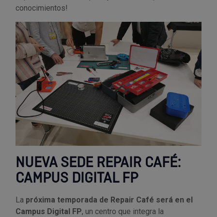
conocimientos!
Outlet Sierras
Outlet Soldadura
Outlet Técnica de fluidos
Outlet Tiradores y manillas
Outlet Tornilleria
Outlet Transmisiones
NUEVA SEDE REPAIR CAFÉ:
Outlet Utillajes y accesorios para maquinaria
CAMPUS DIGITAL FP
Outlet Ventilación y calefacción
La
próxima temporada de Repair Café será en el
Campus Digital FP
, un centro que integra la
Outlet Vestuario Laboral y Seguridad