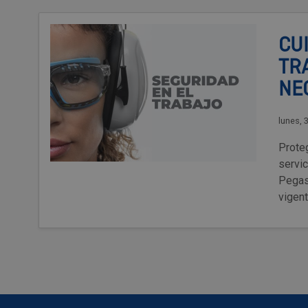
CU
TR
NE
lunes, 
Proteg
servi
Pegaso
vigent