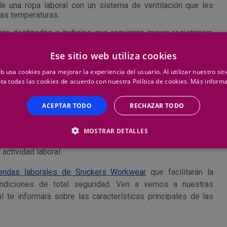
 de una ropa laboral con un sistema de ventilación que les
tas temperaturas.
rs destinadas a trabajos que requieran mayor resistencia.
n un ajuste formidable para hacer confortable la actividad
mos.
Ese sitio web utiliza cookies
eb usa cookies para mejorar la experiencia del usuario. Al utilizar nuestro sit
O CON LA PROTECCIÓN
ta todas las cookies de acuerdo con nuestra Política de cookies.
Más inform
ACEPTAR TODO
RECHAZAR TODO
que hace más hincapié Suministros Herco. Somos conscientes
MOSTRAR DETALLES
n una
ropa laboral de calidad
en función de sus actividades
actividad laboral.
endas laborales de Snickers Workwear
que facilitarán la
ondiciones de total seguridad. Ven a vernos a nuestras
 te informará sobre las características principales de las