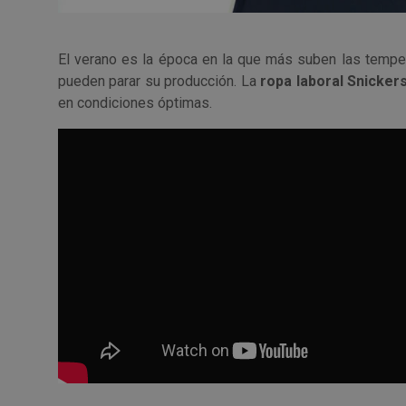
El verano es la época en la que más suben las temper
pueden parar su producción. La
ropa laboral Snicker
en condiciones óptimas.