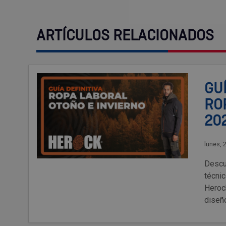
ARTÍCULOS RELACIONADOS
GUÍ
RO
202
lunes, 
Descub
técni
Heroc
diseño