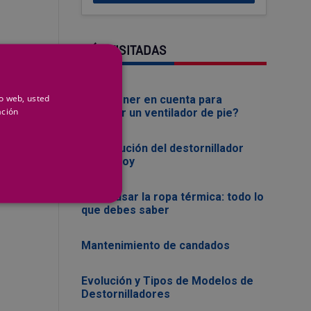
MÁS VISITADAS
io web, usted
¿Que tener en cuenta para
ación
comprar un ventilador de pie?
La evolución del destornillador
ayer y hoy
Cómo usar la ropa térmica: todo lo
que debes saber
Mantenimiento de candados
Evolución y Tipos de Modelos de
Destornilladores