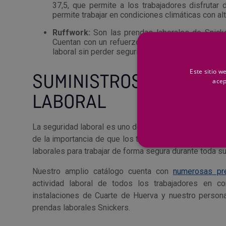
37,5, que permite a los trabajadores disfrutar
permite trabajar en condiciones climáticas con al
Ruffwork:
Son las prendas laborales de Snicke
Cuentan con un refuerzo extra que se combina co
laboral sin perder seguridad en ambientes extre
Este sitio w
SUMINISTROS HERC
acep
LABORAL
La seguridad laboral es uno de los aspectos en los 
de la importancia de que los trabajadores cuenten co
laborales para trabajar de forma segura durante toda su 
Nuestro amplio catálogo cuenta con
numerosas pr
actividad laboral de todos los trabajadores en c
instalaciones de Cuarte de Huerva y nuestro personal
prendas laborales Snickers.