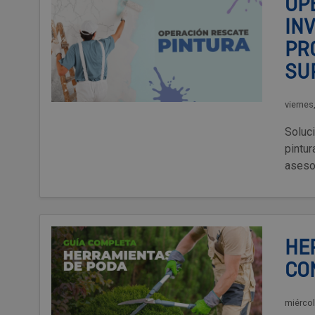
OP
IN
PR
SU
viernes
Soluc
pintu
aseso
HE
CO
miércol