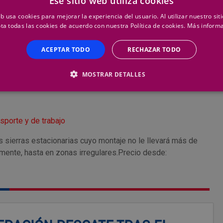
Ese sitio web utiliza cookies
eb usa cookies para mejorar la experiencia del usuario. Al utilizar nuestro sit
ta todas las cookies de acuerdo con nuestra Política de cookies.
Más inform
ra sistemas de aspiración
ACEPTAR TODO
RECHAZAR TODO
MOSTRAR DETALLES
sporte y de trabajo
s sierras estacionarias cuyo montaje no le llevará más de
ente, hasta en zonas irregulares.Precio desde: