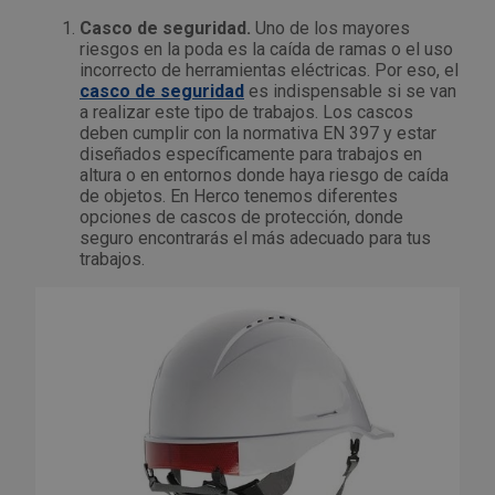
Tenazas
Outlet Material de riego
Casco de seguridad.
Uno de los mayores
riesgos en la poda es la caída de ramas o el uso
incorrecto de herramientas eléctricas. Por eso, el
Terrajas
Outlet Material eléctrico y Componentes
casco de seguridad
es indispensable si se van
a realizar este tipo de trabajos. Los cascos
Tijeras
Outlet Mobiliario y almacenaje
deben cumplir con la normativa EN 397 y estar
diseñados específicamente para trabajos en
altura o en entornos donde haya riesgo de caída
Tornillos de banco y sargentos
Outlet Moldes y matricería
de objetos. En Herco tenemos diferentes
opciones de cascos de protección, donde
seguro encontrarás el más adecuado para tus
Outlet Muelles y mangos
trabajos.
Outlet Pinturas, barnices, recubrimientos
Outlet Protección y vestuario
Outlet Rodamientos y cojinetes
Outlet Ruedas