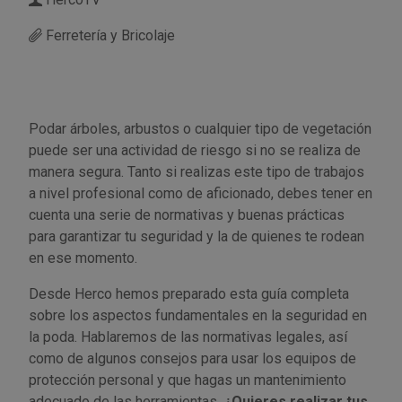
Ferretería y Bricolaje
Utensilios de cocina
Llaves de gancho
Topómetro
Manipulación neumática
Outlet Estanterías Industriales
Tornillos allen
Llaves de tubo
Material eléctrico y Componentes
Outlet Extractores de rodamientos
Tornillos de ojo
Podar árboles, arbustos o cualquier tipo de vegetación
Llaves de vaso
Mobiliario y almacenaje
Outlet Ferreteria y cerrajeria
Tornillos hexagonales
puede ser una actividad de riesgo si no se realiza de
manera segura. Tanto si realizas este tipo de trabajos
Llaves dinamometrica
Moldes y matricería
Outlet Fresas para metal
Tornillos para chapa
a nivel profesional como de aficionado, debes tener en
cuenta una serie de normativas y buenas prácticas
Llaves fijas planas
Muelles y mangos
Outlet Herramientas de corte
Tornillos para madera
para garantizar tu seguridad y la de quienes te rodean
en ese momento.
Martillos y mazas
OUTLET
Outlet Herramientas eléctricas y neumáticas
Tornillos para metal y acero
Desde Herco hemos preparado esta guía completa
sobre los aspectos fundamentales en la seguridad en
Mordazas
Outlet Herramientas manuales
Pinturas, barnices, recubrimientos
Tuercas almenadas DIN 935
la poda. Hablaremos de las normativas legales, así
como de algunos consejos para usar los equipos de
Palancas
Outlet Higiene y limpieza
Protección contra inundaciones y
Tuercas autoblocantes DIN 985
protección personal y que hagas un mantenimiento
control de aguas
adecuado de las herramientas.
¿Quieres realizar tus