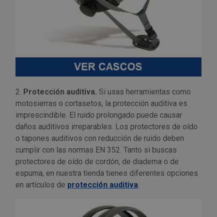
Outlet Sierras
Outlet Soldadura
Outlet Técnica de fluidos
Outlet Tiradores y manillas
2.
Protección auditiva.
Si usas herramientas como
motosierras o cortasetos, la protección auditiva es
Outlet Tornilleria
imprescindible. El ruido prolongado puede causar
daños auditivos irreparables. Los protectores de oído
Outlet Transmisiones
o tapones auditivos con reducción de ruido deben
cumplir con las normas EN 352. Tanto si buscas
protectores de oído de cordón, de diadema o de
Outlet Utillajes y accesorios para maquinaria
espuma, en nuestra tienda tienes diferentes opciones
en artículos de
protección auditiva
.
Outlet Ventilación y calefacción
Outlet Vestuario Laboral y Seguridad