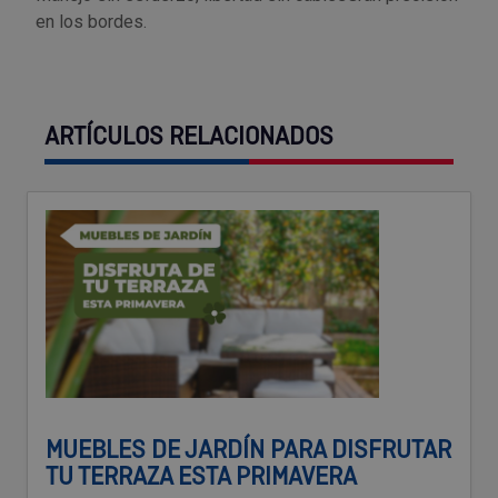
en los bordes.
Outlet Sierras
Outlet Soldadura
ARTÍCULOS RELACIONADOS
Outlet Técnica de fluidos
Outlet Tiradores y manillas
Outlet Tornilleria
Outlet Transmisiones
Outlet Utillajes y accesorios para maquinaria
Outlet Ventilación y calefacción
MUEBLES DE JARDÍN PARA DISFRUTAR
TU TERRAZA ESTA PRIMAVERA
Outlet Vestuario Laboral y Seguridad