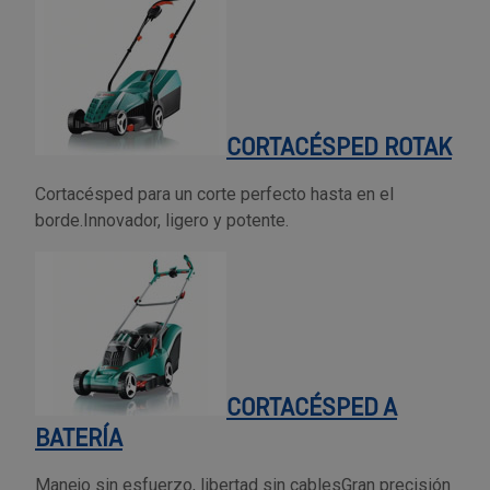
Tenazas
Outlet Material de riego
Terrajas
Outlet Material eléctrico y Componentes
Tijeras
Outlet Mobiliario y almacenaje
CORTACÉSPED ROTAK
Tornillos de banco y sargentos
Outlet Moldes y matricería
Cortacésped para un corte perfecto hasta en el
borde.Innovador, ligero y potente.
Outlet Muelles y mangos
Outlet Pinturas, barnices, recubrimientos
Outlet Protección y vestuario
CORTACÉSPED A
Outlet Rodamientos y cojinetes
BATERÍA
Outlet Ruedas
Manejo sin esfuerzo, libertad sin cablesGran precisión