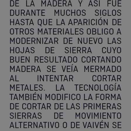
DE LA MADERA Y ASÍ FUE
Outlet Sierras
DURANTE MUCHOS SIGLOS
HASTA QUE LA APARICIÓN DE
Outlet Soldadura
OTROS MATERIALES OBLIGO A
Outlet Técnica de fluidos
MODERNIZAR DE NUEVO LAS
HOJAS DE SIERRA CUYO
Outlet Tiradores y manillas
BUEN RESULTADO CORTANDO
MADERA SE VEÍA MERMADO
Outlet Tornilleria
AL INTENTAR CORTAR
Outlet Transmisiones
METALES. LA TECNOLOGÍA
TAMBIÉN MODIFICO LA FORMA
Outlet Utillajes y accesorios para maquinaria
DE CORTAR DE LAS PRIMERAS
Outlet Ventilación y calefacción
SIERRAS DE MOVIMIENTO
ALTERNATIVO O DE VAIVÉN SE
Outlet Vestuario Laboral y Seguridad