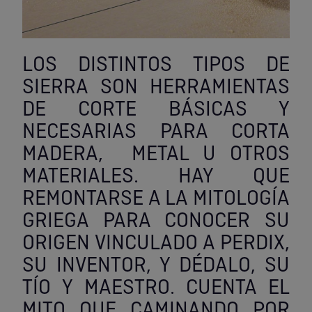
Palas, picos y azadas
Outlet Iluminación
Tuercas enjauladas
Protección y vestuario
Paletas albañil
Outlet Instrumentos de medición
Tuercas hexagonales DIN 934
Rodamientos y cojinetes
LOS DISTINTOS TIPOS DE
Prensa terminales
Outlet Jardín y terraza
Varilla roscada
SIERRA SON HERRAMIENTAS
Ruedas
DE CORTE BÁSICAS Y
Punta de trazar
Outlet Juntas, gomas y aislantes
NECESARIAS PARA CORTA
Soldadura
Puntas de destornillador
Outlet Llaves ajustables
MADERA, METAL U OTROS
Técnica de fluidos
MATERIALES. HAY QUE
Rastrillos
Outlet Llaves Allen
REMONTARSE A LA MITOLOGÍA
Tornilleria
GRIEGA PARA CONOCER SU
Remachadoras
Outlet Lubricante industrial
Transmisiones
ORIGEN VINCULADO A PERDIX,
Sierras
Outlet Mangueras y tubos
SU INVENTOR, Y DÉDALO, SU
Utillajes y accesorios para maquinaria
TÍO Y MAESTRO. CUENTA EL
Tases y sufrideras
Outlet Manipulación neumática
MITO QUE CAMINANDO POR
Ventilación y calefacción