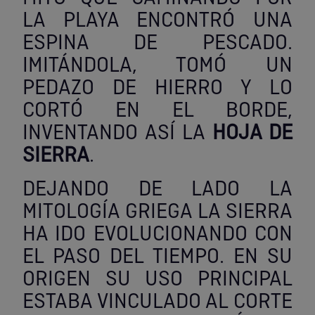
Tenazas
Outlet Material de riego
LA PLAYA ENCONTRÓ UNA
ESPINA DE PESCADO.
Terrajas
Outlet Material eléctrico y Componentes
IMITÁNDOLA, TOMÓ UN
PEDAZO DE HIERRO Y LO
Tijeras
Outlet Mobiliario y almacenaje
CORTÓ EN EL BORDE,
Tornillos de banco y sargentos
Outlet Moldes y matricería
INVENTANDO ASÍ LA
HOJA DE
SIERRA
.
Outlet Muelles y mangos
DEJANDO DE LADO LA
Outlet Pinturas, barnices, recubrimientos
MITOLOGÍA GRIEGA LA SIERRA
Outlet Protección y vestuario
HA IDO EVOLUCIONANDO CON
EL PASO DEL TIEMPO. EN SU
Outlet Rodamientos y cojinetes
ORIGEN SU USO PRINCIPAL
ESTABA VINCULADO AL CORTE
Outlet Ruedas