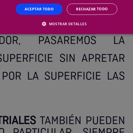
IR SE ENCUENTRE
ACEPTAR TODO
RECHAZAR TODO
, Y CON LA AYUDA DE UN
MOSTRAR DETALLES
TADOR, PASAREMOS LA
UPERFICIE SIN APRETAR
POR LA SUPERFICIE LAS
.
TRIALES
TAMBIÉN PUEDEN