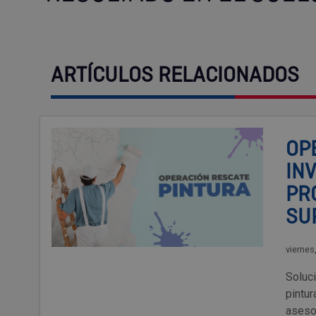
ARTÍCULOS RELACIONADOS
OP
IN
PR
SU
viernes
Soluc
pintu
aseso