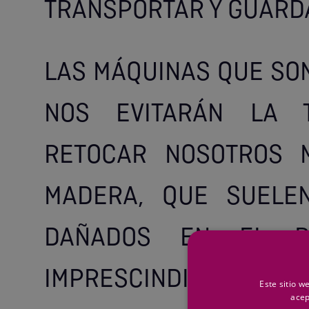
TRANSPORTAR Y GUARD
LAS MÁQUINAS QUE SO
NOS EVITARÁN LA 
RETOCAR NOSOTROS 
MADERA, QUE SUELEN
DAÑADOS EN EL BR
IMPRESCINDIBLE QU
Este sitio w
acep