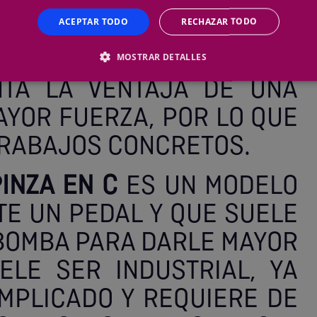
REMACHADORA SE UTILIZA
ACEPTAR TODO
RECHAZAR TODO
IDAS CONCRETAS, POR LO
SE A DIFERENTES TIPOS.
MOSTRAR DETALLES
NTA LA VENTAJA DE UNA
YOR FUERZA, POR LO QUE
TRABAJOS CONCRETOS.
INZA EN C
ES UN MODELO
TE UN PEDAL Y QUE SUELE
BOMBA PARA DARLE MAYOR
ELE SER INDUSTRIAL, YA
MPLICADO Y REQUIERE DE