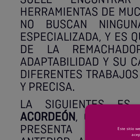
SUELE ENCONTRA
HERRAMIENTAS DE MUC
NO BUSCAN NINGUN
ESPECIALIZADA, Y ES 
DE LA REMACHAD
ADAPTABILIDAD Y SU C
DIFERENTES TRABAJOS
Y PRECISA.
LA SIGUIENTES E
ACORDEÓN
, QUE PESE
PRESENTA ALGUNAS
Este sitio w
acep