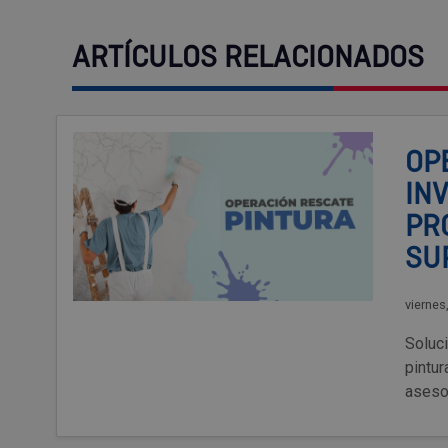
ARTÍCULOS RELACIONADOS
OP
IN
PR
SU
viernes
Soluc
pintu
aseso